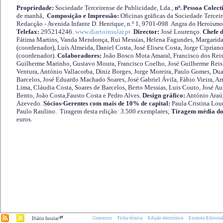
Propriedade:
Sociedade Terceirense de Publicidade, Lda.,
nº. Pessoa Colect
de manhã,
Composição e Impressão:
Oficinas gráficas da Sociedade Tercei
Redacção - Avenida Infante D. Henrique, n.º 1, 9701-098 Angra do Heroísmo 
Telefax:
295214246.
www.diarioinsular.pt
Director:
José Lourenço.
Chefe 
Fátima Martins, Vanda Mendonça, Rui Messias, Helena Fagundes, Margarida
(coordenador), Luís Almeida, Daniel Costa, José Eliseu Costa, Jorge Cipria
(coordenador).
Colaboradores:
João Bosco Mota Amaral, Francisco dos Reis
Guilherme Marinho, Gustavo Moura, Francisco Coelho, José Guilherme Reis 
Ventura, António Vallacorba, Diniz Borges, Jorge Moreira, Paulo Gomes, Duar
Barcelos, José Eduardo Machado Soares, José Gabriel Ávila, Fábio Vieira, A
Lima, Cláudia Costa, Soares de Barcelos, Berto Messias, Luis Couto, José A
Bento, João Costa,Fausto Costa e Pedro Alves.
Design gráfico:
António Araú
Azevedo.
Sócios-Gerentes com mais de 10% de capital:
Paula Cristina Lou
Paulo Raulino. Tiragem desta edição: 3.500 exemplares;
Tiragem média do
euros.
.pt
Contactos
Ficha técnica
Edição electrónica
Estatuto Editoria
Diário Insular