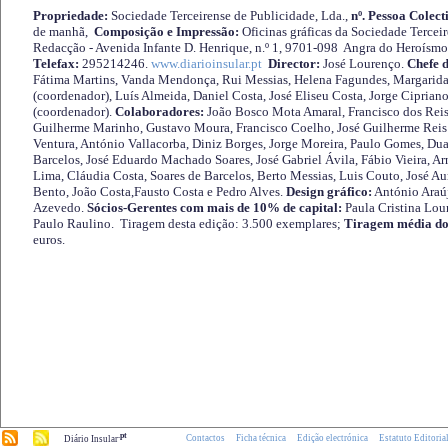
Propriedade:
Sociedade Terceirense de Publicidade, Lda.,
nº. Pessoa Colect
de manhã,
Composição e Impressão:
Oficinas gráficas da Sociedade Tercei
Redacção - Avenida Infante D. Henrique, n.º 1, 9701-098 Angra do Heroísmo 
Telefax:
295214246.
www.diarioinsular.pt
Director:
José Lourenço.
Chefe 
Fátima Martins, Vanda Mendonça, Rui Messias, Helena Fagundes, Margarida
(coordenador), Luís Almeida, Daniel Costa, José Eliseu Costa, Jorge Cipria
(coordenador).
Colaboradores:
João Bosco Mota Amaral, Francisco dos Reis
Guilherme Marinho, Gustavo Moura, Francisco Coelho, José Guilherme Reis 
Ventura, António Vallacorba, Diniz Borges, Jorge Moreira, Paulo Gomes, Duar
Barcelos, José Eduardo Machado Soares, José Gabriel Ávila, Fábio Vieira, A
Lima, Cláudia Costa, Soares de Barcelos, Berto Messias, Luis Couto, José A
Bento, João Costa,Fausto Costa e Pedro Alves.
Design gráfico:
António Araú
Azevedo.
Sócios-Gerentes com mais de 10% de capital:
Paula Cristina Lou
Paulo Raulino. Tiragem desta edição: 3.500 exemplares;
Tiragem média do
euros.
.pt
Contactos
Ficha técnica
Edição electrónica
Estatuto Editoria
Diário Insular