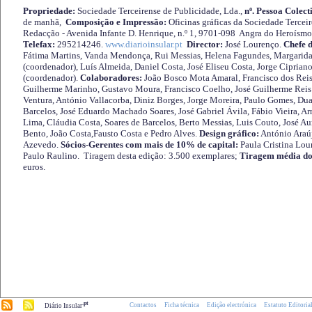
Propriedade:
Sociedade Terceirense de Publicidade, Lda.,
nº. Pessoa Colect
de manhã,
Composição e Impressão:
Oficinas gráficas da Sociedade Tercei
Redacção - Avenida Infante D. Henrique, n.º 1, 9701-098 Angra do Heroísmo 
Telefax:
295214246.
www.diarioinsular.pt
Director:
José Lourenço.
Chefe 
Fátima Martins, Vanda Mendonça, Rui Messias, Helena Fagundes, Margarida
(coordenador), Luís Almeida, Daniel Costa, José Eliseu Costa, Jorge Cipria
(coordenador).
Colaboradores:
João Bosco Mota Amaral, Francisco dos Reis
Guilherme Marinho, Gustavo Moura, Francisco Coelho, José Guilherme Reis 
Ventura, António Vallacorba, Diniz Borges, Jorge Moreira, Paulo Gomes, Duar
Barcelos, José Eduardo Machado Soares, José Gabriel Ávila, Fábio Vieira, A
Lima, Cláudia Costa, Soares de Barcelos, Berto Messias, Luis Couto, José A
Bento, João Costa,Fausto Costa e Pedro Alves.
Design gráfico:
António Araú
Azevedo.
Sócios-Gerentes com mais de 10% de capital:
Paula Cristina Lou
Paulo Raulino. Tiragem desta edição: 3.500 exemplares;
Tiragem média do
euros.
.pt
Contactos
Ficha técnica
Edição electrónica
Estatuto Editoria
Diário Insular