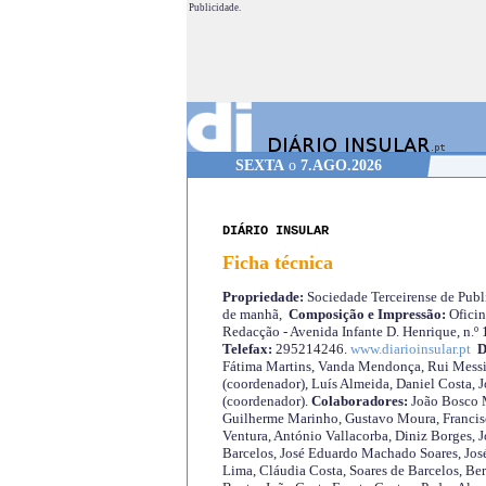
Publicidade.
SEXTA
o
7.AGO.2026
DIÁRIO INSULAR
Ficha técnica
Propriedade:
Sociedade Terceirense de Publi
de manhã,
Composição e Impressão:
Oficin
Redacção - Avenida Infante D. Henrique, n.º
Telefax:
295214246.
www.diarioinsular.pt
D
Fátima Martins, Vanda Mendonça, Rui Messi
(coordenador), Luís Almeida, Daniel Costa, 
(coordenador).
Colaboradores:
João Bosco M
Guilherme Marinho, Gustavo Moura, Francisc
Ventura, António Vallacorba, Diniz Borges, J
Barcelos, José Eduardo Machado Soares, José
Lima, Cláudia Costa, Soares de Barcelos, Be