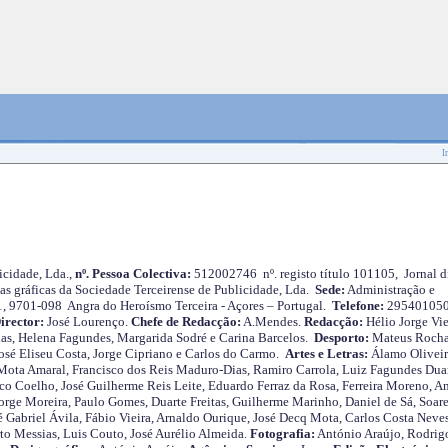
I
cidade, Lda.,
nº. Pessoa Colectiva:
512002746 nº. registo título 101105, Jornal d
as gráficas da Sociedade Terceirense de Publicidade, Lda.
Sede:
Administração e
 1, 9701-098 Angra do Heroísmo Terceira - Açores – Portugal.
Telefone:
29540105
irector:
José Lourenço.
Chefe de Redacção:
A.Mendes.
Redacção:
Hélio Jorge Vie
as, Helena Fagundes, Margarida Sodré e Carina Barcelos.
Desporto:
Mateus Roch
José Eliseu Costa, Jorge Cipriano e Carlos do Carmo.
Artes e Letras:
Álamo Oliveir
ota Amaral, Francisco dos Reis Maduro-Dias, Ramiro Carrola, Luiz Fagundes Duar
o Coelho, José Guilherme Reis Leite, Eduardo Ferraz da Rosa, Ferreira Moreno, A
orge Moreira, Paulo Gomes, Duarte Freitas, Guilherme Marinho, Daniel de Sá, Soare
 Gabriel Ávila, Fábio Vieira, Arnaldo Ourique, José Decq Mota, Carlos Costa Neves
rto Messias, Luis Couto, José Aurélio Almeida.
Fotografia:
António Araújo, Rodrig