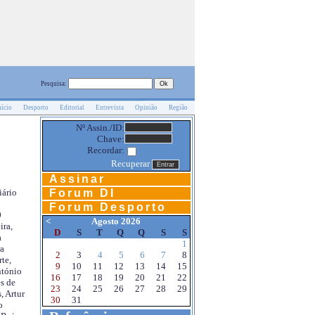
Pesquisa:
nício
Desporto
Editorial
Entrevista
Opinião
Região
Nº Assin./ID:
Chave:
Recordar:
Recuperar
Assinar
Forum DI
iário
Forum Desporto
0
<
Agosto 2026
ira,
D
S
T
Q
Q
S
S
a
1
a
2
3
4
5
6
7
8
te,
9
10
11
12
13
14
15
ntónio
16
17
18
19
20
21
22
s de
23
24
25
26
27
28
29
, Artur
30
31
o