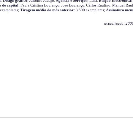
s.
Design gráfico:
António Araújo.
Agência e Serviços:
Lusa.
Edição Electrónica:
 de capital:
Paula Cristina Lourenço, José Lourenço, Carlos Raulino, Manuel Raul
 exemplares;
Tiragem média do mês anterior:
3.500 exemplares;
Assinatura mens
actualizada: 200