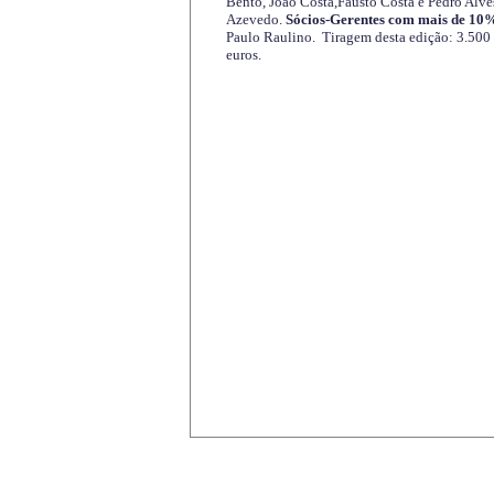
Bento, João Costa,Fausto Costa e Pedro Alve
Azevedo.
Sócios-Gerentes com mais de 10%
Paulo Raulino. Tiragem desta edição: 3.500
euros.