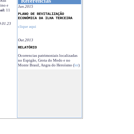
Referências
Rui
ino e
Jan.2015
al:
11
PLANO DE REVITALIZAÇÃO
ECONÓMICA DA ILHA TERCEIRA
9.01.23
clique aqui
Out.2013
RELATÓRIO
Ocorrencias patrimoniais localizadas
no Espigão, Grota do Medo e no
Monte Brasil, Angra do Heroísmo (
ler
)