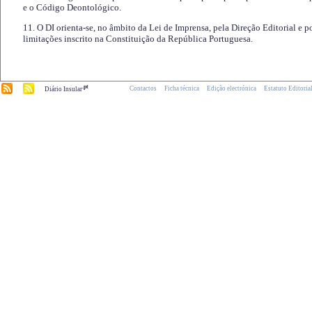
e o Código Deontológico.
11. O DI orienta-se, no âmbito da Lei de Imprensa, pela Direção Editorial e p
limitações inscrito na Constituição da República Portuguesa.
.pt
Contactos
Ficha técnica
Edição electrónica
Estatuto Editoria
Diário Insular