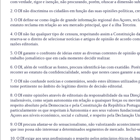
com verdade, rigor e isenção, não procurando, porém, ofuscar a dimensão subj
2. O DI não discrimina os cidadãos em função das suas opiniões políticas, cre
3. O DI define-se como órgão de grande informação regional dos Açores, recl
estatuto reclama em relação ao seu mercado principal, que é a ilha Terceira.
4. O DI não faz qualquer tipo de censura, respeitando assim a Constituição 
reserva-se o direito de selecionar notícias e artigos de opinião de acordo co
razões editoriais.
5. O DI garante o confronto de ideias entre as diversas correntes de opinião 
trabalho jornalístico que em cada momento decidir realizar.
6. O DI, além de verificar as fontes, procura identificá-las com exatidão. Poré
recorrer ao estatuto da confidencialidade, sendo que nestes casos garante a 
7. O DI não confunde notícias e comentários, sendo estes últimos utilizados 
torne pertinente no âmbito do legítimo direito de decisão editorial.
8. O DI emite opiniões através de editoriais da responsabilidade da sua Direç
inalienáveis, como sejam autonomia em relação a quaisquer forças ou movime
respeito absoluto pela Democracia e pela Constituição da República Portugue
particularmente os que respeitam à Autonomia e aos seus valores fundacion
Açores aos níveis económico, social e cultural, e respeito pela Declaração U
9. O DI procura afastar-se do sensacionalismo, não valorizando aconteciment
que isso possa não interessar a determinados segmentos de mercado. Inclui-se
10. O DI exige aos seus profissionais o respeito pelos princípios éticos da I