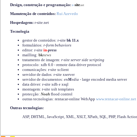
Design, construção e programação:
-
site
r
.net
Manutenção de conteúdos:
Rui Azevedo
Hospedagem:
r-site.net
Tecnologia
gestor de conteúdos: r-site
bk 11.x
formulários:
r-form behaviors
editor: r-site
in-
press
mailling:
bk
news
tratamento de imagem:
r-site server side scripting
protocolo: xdb 6.0 - remote data driver protocol
comunicações: r-site xclient
servidor de dados: r-site xserver
servidor de documentos:
en
M
edia
- large encoded media server
data driver: r-site xdb e xsql
montagem: r-site xslt templates
protecção:
Noah
flood control
outras tecnologias: rentacar-online WebApp
www.rentacar-online.net
Outras tecnologias:
ASP, DHTML, JavaScript, XML, XSLT, XPath, SQL, PHP, Flash Actio