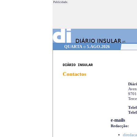
Publicidade.
QUARTA
o
5.AGO.2026
DIÁRIO INSULAR
Contactos
Diári
Aveni
9701
Terce
Telef
Telef
e-mails
Redacção:
diredaca