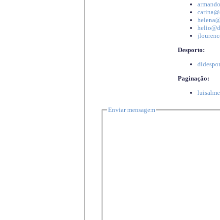
armando
carina@d
helena@d
helio@di
jlourenc
Desporto:
didespor
Paginação:
luisalme
Enviar mensagem