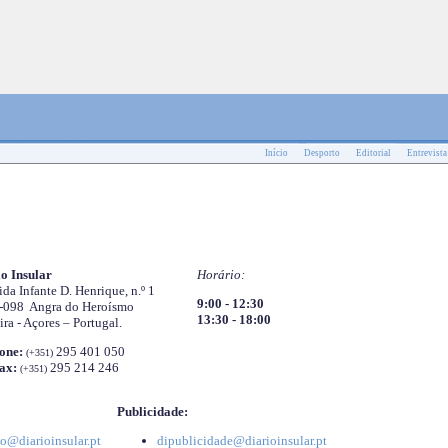
Início
Desporto
Editorial
Entrevista
o Insular
Horário:
da Infante D. Henrique, n.º 1
9:00 - 12:30
-098 Angra do Heroísmo
13:30 - 18:00
ira - Açores – Portugal.
one:
295 401 050
(+351)
ax:
295 214 246
(+351)
Publicidade:
o@diarioinsular.pt
dipublicidade@diarioinsular.pt