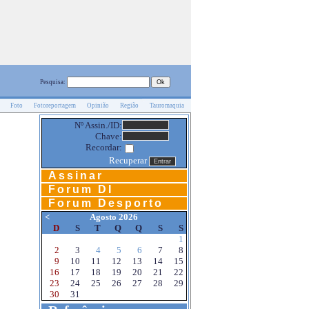
Pesquisa:
Foto
Fotoreportagem
Opinião
Região
Tauromaquia
Nº Assin./ID:
Chave:
Recordar:
Recuperar
Assinar
Forum DI
Forum Desporto
<
Agosto 2026
D
S
T
Q
Q
S
S
1
2
3
4
5
6
7
8
9
10
11
12
13
14
15
16
17
18
19
20
21
22
23
24
25
26
27
28
29
30
31