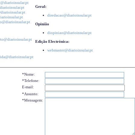
@diarioinsular.pt
Geral:
iarioinsular.pt
iarioinsular.pt
diredacao@diarioinsular.pt
arioinsular.pt
o@diarioinsular.pt
Opinião
diopiniao@diarioinsular.pt
to@diarioinsular.pt
Edição Electrónica:
webmaster@diarioinsular.pt
ida@diarioinsular.pt
*Nome:
*Telefone:
E-mail:
*Assunto:
*Mensagem: