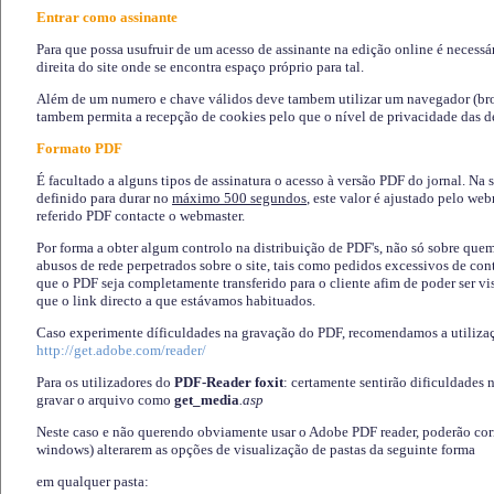
Entrar como assinante
Para que possa usufruir de um acesso de assinante na edição online é necessá
direita do site onde se encontra espaço próprio para tal.
Além de um numero e chave válidos deve tambem utilizar um navegador (brows
tambem permita a recepção de cookies pelo que o nível de privacidade das d
Formato PDF
É facultado a alguns tipos de assinatura o acesso à versão PDF do jornal. Na 
definido para durar no
máximo 500 segundos
, este valor é ajustado pelo we
referido PDF contacte o webmaster.
Por forma a obter algum controlo na distribuição de PDF's, não só sobre que
abusos de rede perpetrados sobre o site, tais como pedidos excessivos de co
que o PDF seja completamente transferido para o cliente afim de poder ser 
que o link directo a que estávamos habituados.
Caso experimente díficuldades na gravação do PDF, recomendamos a utiliza
http://get.adobe.com/reader/
Para os utilizadores do
PDF-Reader foxit
: certamente sentirão dificuldades 
gravar o arquivo como
get_media
.asp
Neste caso e não querendo obviamente usar o Adobe PDF reader, poderão corrig
windows) alterarem as opções de visualização de pastas da seguinte forma
em qualquer pasta
: