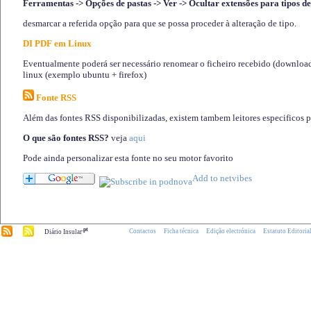
Ferramentas -> Opções de pastas -> Ver -> Ocultar extensões para tipos de
desmarcar a referida opção para que se possa proceder à alteração de tipo.
DI PDF em Linux
Eventualmente poderá ser necessário renomear o ficheiro recebido (download)
linux (exemplo ubuntu + firefox)
Fonte RSS
Além das fontes RSS disponibilizadas, existem tambem leitores especificos 
O que são fontes RSS?
veja
aqui
Pode ainda personalizar esta fonte no seu motor favorito
.pt
Contactos
Ficha técnica
Edição electrónica
Estatuto Editoria
Diário Insular