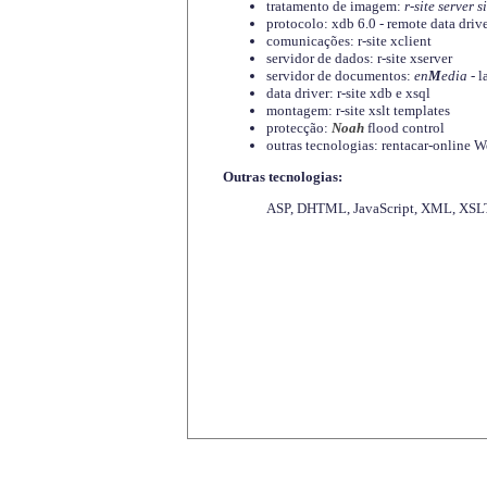
tratamento de imagem:
r-site server s
protocolo: xdb 6.0 - remote data driv
comunicações: r-site xclient
servidor de dados: r-site xserver
servidor de documentos:
en
M
edia
- l
data driver: r-site xdb e xsql
montagem: r-site xslt templates
protecção:
Noah
flood control
outras tecnologias: rentacar-online
Outras tecnologias:
ASP, DHTML, JavaScript, XML, XSLT,