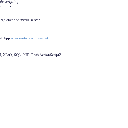
ide scripting
er protocol
arge encoded media server
 WebApp
www.rentacar-online.net
 XPath, SQL, PHP, Flash ActionScript2