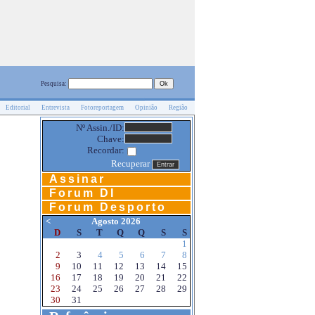
Pesquisa:
Editorial
Entrevista
Fotoreportagem
Opinião
Região
Nº Assin./ID:
Chave:
Recordar:
Recuperar
Assinar
Forum DI
Forum Desporto
<
Agosto 2026
D
S
T
Q
Q
S
S
1
2
3
4
5
6
7
8
9
10
11
12
13
14
15
16
17
18
19
20
21
22
23
24
25
26
27
28
29
30
31