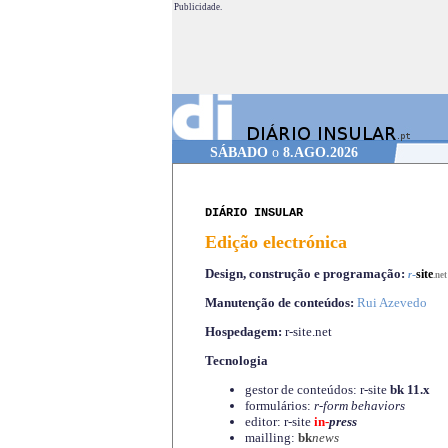
Publicidade.
SÁBADO
o
8.AGO.2026
DIÁRIO INSULAR
Edição electrónica
Design, construção e programação:
-
site
r
.net
Manutenção de conteúdos:
Rui Azevedo
Hospedagem:
r-site.net
Tecnologia
gestor de conteúdos: r-site
bk 11.x
formulários:
r-form behaviors
editor: r-site
in-
press
mailling:
bk
news