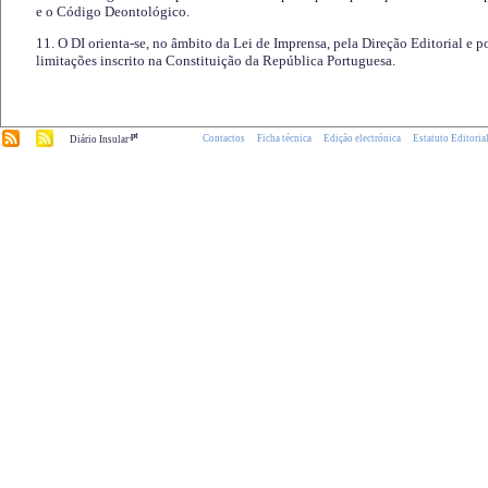
e o Código Deontológico.
11. O DI orienta-se, no âmbito da Lei de Imprensa, pela Direção Editorial e p
limitações inscrito na Constituição da República Portuguesa.
.pt
Contactos
Ficha técnica
Edição electrónica
Estatuto Editoria
Diário Insular