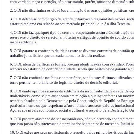
com verdade, rigor e isenção, não procurando, porém, ofuscar a dimensão subj
2. O DI não discrimina os cidadãos em função das suas opiniões políticas, cre
3. O DI define-se como órgão de grande informação regional dos Açores, recl
estatuto reclama em relação ao seu mercado principal, que é a ilha Terceira.
4. O DI não faz qualquer tipo de censura, respeitando assim a Constituição 
reserva-se o direito de selecionar notícias e artigos de opinião de acordo co
razões editoriais.
5. O DI garante o confronto de ideias entre as diversas correntes de opinião 
trabalho jornalístico que em cada momento decidir realizar.
6. O DI, além de verificar as fontes, procura identificá-las com exatidão. Poré
recorrer ao estatuto da confidencialidade, sendo que nestes casos garante a 
7. O DI não confunde notícias e comentários, sendo estes últimos utilizados 
torne pertinente no âmbito do legítimo direito de decisão editorial.
8. O DI emite opiniões através de editoriais da responsabilidade da sua Direç
inalienáveis, como sejam autonomia em relação a quaisquer forças ou movime
respeito absoluto pela Democracia e pela Constituição da República Portugue
particularmente os que respeitam à Autonomia e aos seus valores fundacion
Açores aos níveis económico, social e cultural, e respeito pela Declaração U
9. O DI procura afastar-se do sensacionalismo, não valorizando aconteciment
que isso possa não interessar a determinados segmentos de mercado. Inclui-se
10. O DI exige aos seus profissionais o respeito pelos princípios éticos da I