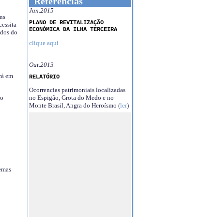
Referências
Jan.2015
ns
PLANO DE REVITALIZAÇÃO
essita
ECONÓMICA DA ILHA TERCEIRA
ndos do
clique aqui
Out.2013
rá em
RELATÓRIO
Ocorrencias patrimoniais localizadas
no Espigão, Grota do Medo e no
no
Monte Brasil, Angra do Heroísmo (
ler
)
temas