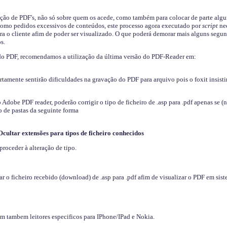
ição de PDF's, não só sobre quem os acede, como também para colocar de parte algu
s como pedidos excessivos de conteúdos, este processo agora executado por
script
nec
ra o cliente afim de poder ser visualizado. O que poderá demorar mais alguns segu
s.
do PDF, recomendamos a utilização da última versão do PDF-Reader em:
ertamente sentirão dificuldades na gravação do PDF para arquivo pois o foxit insisti
dobe PDF reader, poderão corrigir o tipo de ficheiro de .asp para .pdf apenas se (
 de pastas da seguinte forma
Ocultar extensões para tipos de ficheiro conhecidos
proceder à alteração de tipo.
 o ficheiro recebido (download) de .asp para .pdf afim de visualizar o PDF em sis
em tambem leitores especificos para IPhone/IPad e Nokia.