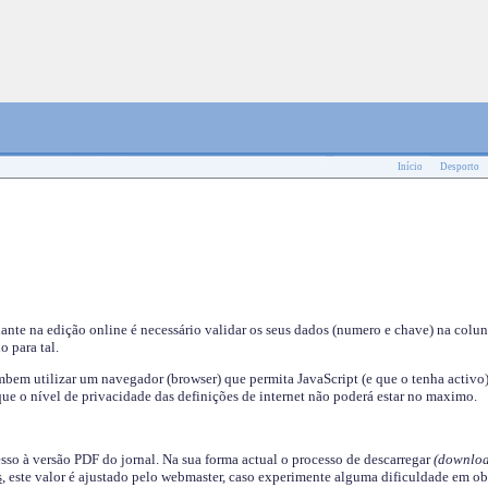
Início
Desporto
nante na edição online é necessário validar os seus dados (numero e chave) na colu
o para tal.
em utilizar um navegador (browser) que permita JavaScript (e que o tenha activo)
ue o nível de privacidade das definições de internet não poderá estar no maximo.
esso à versão PDF do jornal. Na sua forma actual o processo de descarregar
(downloa
s
, este valor é ajustado pelo webmaster, caso experimente alguma dificuldade em ob