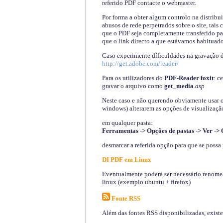
referido PDF contacte o webmaster.
Por forma a obter algum controlo na distribu
abusos de rede perpetrados sobre o site, tai
que o PDF seja completamente transferido pa
que o link directo a que estávamos habituado
Caso experimente díficuldades na gravação 
http://get.adobe.com/reader/
Para os utilizadores do
PDF-Reader foxit
: c
gravar o arquivo como
get_media
.asp
Neste caso e não querendo obviamente usar o A
windows) alterarem as opções de visualização
em qualquer pasta
:
Ferramentas -> Opções de pastas -> Ver -> 
desmarcar a referida opção para que se possa 
DI PDF em Linux
Eventualmente poderá ser necessário renomear
linux (exemplo ubuntu + firefox)
Fonte RSS
Além das fontes RSS disponibilizadas, exist