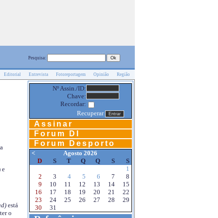
Pesquisa:
Editorial
Entrevista
Fotoreportagem
Opinião
Região
Nº Assin./ID:
Chave:
Recordar:
Recuperar
Assinar
Forum DI
Forum Desporto
na
<
Agosto 2026
D
S
T
Q
Q
S
S
1
 e
2
3
4
5
6
7
8
9
10
11
12
13
14
15
16
17
18
19
20
21
22
23
24
25
26
27
28
29
d)
está
30
31
ter o