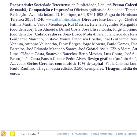
Propriedade:
Sociedade Terceirense de Publicidade, Lda.,
nº. Pessoa Colect
de manhã,
Composição e Impressão:
Oficinas gráficas da Sociedade Tercei
Redacção - Avenida Infante D. Henrique, n.º 1, 9701-098 Angra do Heroísmo 
Telefax:
295214246.
www.diarioinsular.pt
Director:
José Lourenço.
Chefe 
Fátima Martins, Vanda Mendonça, Rui Messias, Helena Fagundes, Margarida
(coordenador), Luís Almeida, Daniel Costa, José Eliseu Costa, Jorge Cipria
(coordenador).
Colaboradores:
João Bosco Mota Amaral, Francisco dos Reis
Guilherme Marinho, Gustavo Moura, Francisco Coelho, José Guilherme Reis 
Ventura, António Vallacorba, Diniz Borges, Jorge Moreira, Paulo Gomes, Duar
Barcelos, José Eduardo Machado Soares, José Gabriel Ávila, Fábio Vieira, A
Lima, Cláudia Costa, Soares de Barcelos, Berto Messias, Luis Couto, José A
Bento, João Costa,Fausto Costa e Pedro Alves.
Design gráfico:
António Araú
Azevedo.
Sócios-Gerentes com mais de 10% de capital:
Paula Cristina Lou
Paulo Raulino. Tiragem desta edição: 3.500 exemplares;
Tiragem média do
euros.
.pt
Contactos
Ficha técnica
Edição electrónica
Estatuto Editoria
Diário Insular