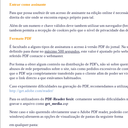
Entrar como assinante
Para que possa usufruir de um acesso de assinante na edição online é necessá
direita do site onde se encontra espaço próprio para tal.
Além de um numero e chave válidos deve tambem utilizar um navegador (brows
tambem permita a recepção de cookies pelo que o nível de privacidade das d
Formato PDF
É facultado a alguns tipos de assinatura o acesso à versão PDF do jornal. Na 
definido para durar no
máximo 500 segundos
, este valor é ajustado pelo we
referido PDF contacte o webmaster.
Por forma a obter algum controlo na distribuição de PDF's, não só sobre que
abusos de rede perpetrados sobre o site, tais como pedidos excessivos de co
que o PDF seja completamente transferido para o cliente afim de poder ser 
que o link directo a que estávamos habituados.
Caso experimente díficuldades na gravação do PDF, recomendamos a utiliza
http://get.adobe.com/reader/
Para os utilizadores do
PDF-Reader foxit
: certamente sentirão dificuldades 
gravar o arquivo como
get_media
.asp
Neste caso e não querendo obviamente usar o Adobe PDF reader, poderão corrig
windows) alterarem as opções de visualização de pastas da seguinte forma
em qualquer pasta
: