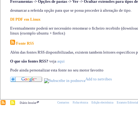
Ferramentas -> Opções de pastas -> Ver -> Ocultar extensões para tipos de
desmarcar a referida opção para que se possa proceder à alteração de tipo.
DI PDF em Linux
Eventualmente poderá ser necessário renomear o ficheiro recebido (download)
linux (exemplo ubuntu + firefox)
Fonte RSS
Além das fontes RSS disponibilizadas, existem tambem leitores especificos 
O que são fontes RSS?
veja
aqui
Pode ainda personalizar esta fonte no seu motor favorito
.pt
Contactos
Ficha técnica
Edição electrónica
Estatuto Editoria
Diário Insular