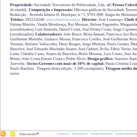
Propriedade:
Sociedade Terceirense de Publicidade, Lda.,
nº. Pessoa Colect
de manhã,
Composição e Impressão:
Oficinas gráficas da Sociedade Tercei
Redacção - Avenida Infante D. Henrique, n.º 1, 9701-098 Angra do Heroísmo 
Telefax:
295214246.
www.diarioinsular.pt
Director:
José Lourenço.
Chefe 
Fátima Martins, Vanda Mendonça, Rui Messias, Helena Fagundes, Margarida
(coordenador), Luís Almeida, Daniel Costa, José Eliseu Costa, Jorge Cipria
(coordenador).
Colaboradores:
João Bosco Mota Amaral, Francisco dos Reis
Guilherme Marinho, Gustavo Moura, Francisco Coelho, José Guilherme Reis 
Ventura, António Vallacorba, Diniz Borges, Jorge Moreira, Paulo Gomes, Duar
Barcelos, José Eduardo Machado Soares, José Gabriel Ávila, Fábio Vieira, A
Lima, Cláudia Costa, Soares de Barcelos, Berto Messias, Luis Couto, José A
Bento, João Costa,Fausto Costa e Pedro Alves.
Design gráfico:
António Araú
Azevedo.
Sócios-Gerentes com mais de 10% de capital:
Paula Cristina Lou
Paulo Raulino. Tiragem desta edição: 3.500 exemplares;
Tiragem média do
euros.
.pt
Contactos
Ficha técnica
Edição electrónica
Estatuto Editoria
Diário Insular