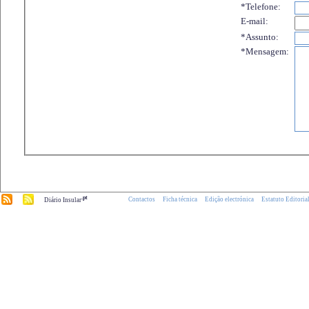
*Telefone:
E-mail:
*Assunto:
*Mensagem:
.pt
Contactos
Ficha técnica
Edição electrónica
Estatuto Editoria
Diário Insular