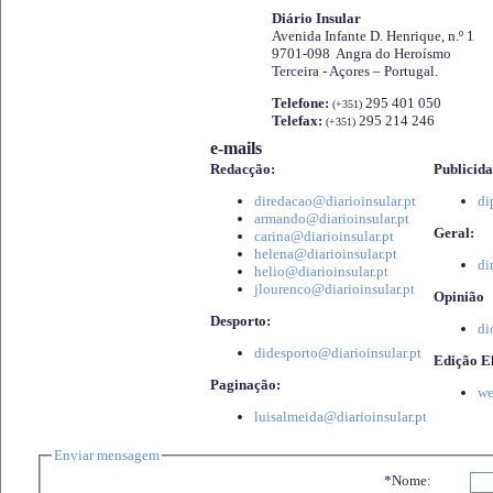
Diário Insular
Avenida Infante D. Henrique, n.º 1
9701-098 Angra do Heroísmo
Terceira - Açores – Portugal.
Telefone:
295 401 050
(+351)
Telefax:
295 214 246
(+351)
e-mails
Redacção:
Publicida
diredacao@diarioinsular.pt
di
armando@diarioinsular.pt
Geral:
carina@diarioinsular.pt
helena@diarioinsular.pt
di
helio@diarioinsular.pt
jlourenco@diarioinsular.pt
Opinião
Desporto:
di
didesporto@diarioinsular.pt
Edição El
Paginação:
we
luisalmeida@diarioinsular.pt
Enviar mensagem
*Nome: