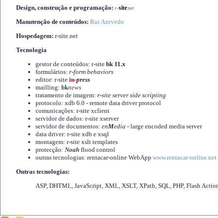
Design, construção e programação:
-
site
r
.net
Manutenção de conteúdos:
Rui Azevedo
Hospedagem:
r-site.net
Tecnologia
gestor de conteúdos: r-site
bk 11.x
formulários:
r-form behaviors
editor: r-site
in-
press
mailling:
bk
news
tratamento de imagem:
r-site server side scripting
protocolo: xdb 6.0 - remote data driver protocol
comunicações: r-site xclient
servidor de dados: r-site xserver
servidor de documentos:
en
M
edia
- large encoded media server
data driver: r-site xdb e xsql
montagem: r-site xslt templates
protecção:
Noah
flood control
outras tecnologias: rentacar-online WebApp
www.rentacar-online.net
Outras tecnologias:
ASP, DHTML, JavaScript, XML, XSLT, XPath, SQL, PHP, Flash Actio