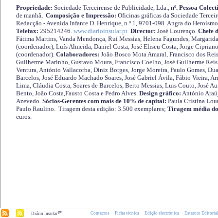
Propriedade:
Sociedade Terceirense de Publicidade, Lda.,
nº. Pessoa Colect
de manhã,
Composição e Impressão:
Oficinas gráficas da Sociedade Tercei
Redacção - Avenida Infante D. Henrique, n.º 1, 9701-098 Angra do Heroísmo 
Telefax:
295214246.
www.diarioinsular.pt
Director:
José Lourenço.
Chefe 
Fátima Martins, Vanda Mendonça, Rui Messias, Helena Fagundes, Margarida
(coordenador), Luís Almeida, Daniel Costa, José Eliseu Costa, Jorge Cipria
(coordenador).
Colaboradores:
João Bosco Mota Amaral, Francisco dos Reis
Guilherme Marinho, Gustavo Moura, Francisco Coelho, José Guilherme Reis 
Ventura, António Vallacorba, Diniz Borges, Jorge Moreira, Paulo Gomes, Duar
Barcelos, José Eduardo Machado Soares, José Gabriel Ávila, Fábio Vieira, A
Lima, Cláudia Costa, Soares de Barcelos, Berto Messias, Luis Couto, José A
Bento, João Costa,Fausto Costa e Pedro Alves.
Design gráfico:
António Araú
Azevedo.
Sócios-Gerentes com mais de 10% de capital:
Paula Cristina Lou
Paulo Raulino. Tiragem desta edição: 3.500 exemplares;
Tiragem média do
euros.
.pt
Contactos
Ficha técnica
Edição electrónica
Estatuto Editoria
Diário Insular