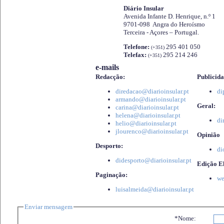
Diário Insular
Avenida Infante D. Henrique, n.º 1
9701-098 Angra do Heroísmo
Terceira - Açores – Portugal.
Telefone:
295 401 050
(+351)
Telefax:
295 214 246
(+351)
e-mails
Redacção:
Publicida
diredacao@diarioinsular.pt
di
armando@diarioinsular.pt
Geral:
carina@diarioinsular.pt
helena@diarioinsular.pt
di
helio@diarioinsular.pt
jlourenco@diarioinsular.pt
Opinião
Desporto:
di
didesporto@diarioinsular.pt
Edição El
Paginação:
we
luisalmeida@diarioinsular.pt
Enviar mensagem
*Nome: