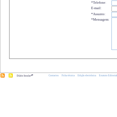
*Telefone:
E-mail:
*Assunto:
*Mensagem:
.pt
Contactos
Ficha técnica
Edição electrónica
Estatuto Editoria
Diário Insular