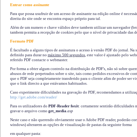
Entrar como assinante
Para que possa usufruir de um acesso de assinante na edição online é necessá
direita do site onde se encontra espaço próprio para tal.
Além de um numero e chave válidos deve tambem utilizar um navegador (brows
tambem permita a recepção de cookies pelo que o nível de privacidade das d
Formato PDF
É facultado a alguns tipos de assinatura o acesso à versão PDF do jornal. Na 
definido para durar no
máximo 500 segundos
, este valor é ajustado pelo we
referido PDF contacte o webmaster.
Por forma a obter algum controlo na distribuição de PDF's, não só sobre que
abusos de rede perpetrados sobre o site, tais como pedidos excessivos de co
que o PDF seja completamente transferido para o cliente afim de poder ser 
que o link directo a que estávamos habituados.
Caso experimente díficuldades na gravação do PDF, recomendamos a utiliza
http://get.adobe.com/reader/
Para os utilizadores do
PDF-Reader foxit
: certamente sentirão dificuldades 
gravar o arquivo como
get_media
.asp
Neste caso e não querendo obviamente usar o Adobe PDF reader, poderão corrig
windows) alterarem as opções de visualização de pastas da seguinte forma
em qualquer pasta
: