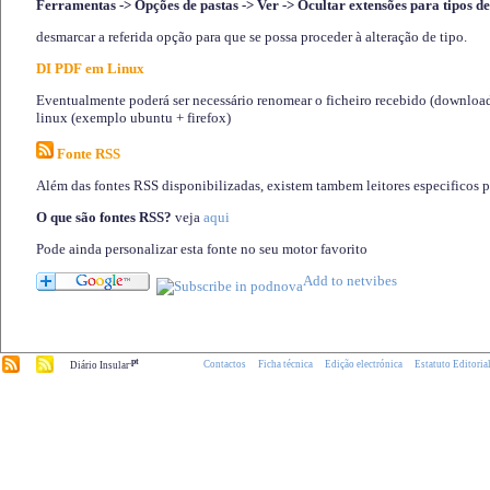
Ferramentas -> Opções de pastas -> Ver -> Ocultar extensões para tipos de
desmarcar a referida opção para que se possa proceder à alteração de tipo.
DI PDF em Linux
Eventualmente poderá ser necessário renomear o ficheiro recebido (download)
linux (exemplo ubuntu + firefox)
Fonte RSS
Além das fontes RSS disponibilizadas, existem tambem leitores especificos 
O que são fontes RSS?
veja
aqui
Pode ainda personalizar esta fonte no seu motor favorito
.pt
Contactos
Ficha técnica
Edição electrónica
Estatuto Editoria
Diário Insular