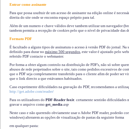
Entrar como assinante
Para que possa usufruir de um acesso de assinante na edição online é necessá
direita do site onde se encontra espaço próprio para tal.
Além de um numero e chave válidos deve tambem utilizar um navegador (brows
tambem permita a recepção de cookies pelo que o nível de privacidade das d
Formato PDF
É facultado a alguns tipos de assinatura o acesso à versão PDF do jornal. Na 
definido para durar no
máximo 500 segundos
, este valor é ajustado pelo we
referido PDF contacte o webmaster.
Por forma a obter algum controlo na distribuição de PDF's, não só sobre que
abusos de rede perpetrados sobre o site, tais como pedidos excessivos de co
que o PDF seja completamente transferido para o cliente afim de poder ser 
que o link directo a que estávamos habituados.
Caso experimente díficuldades na gravação do PDF, recomendamos a utiliza
http://get.adobe.com/reader/
Para os utilizadores do
PDF-Reader foxit
: certamente sentirão dificuldades 
gravar o arquivo como
get_media
.asp
Neste caso e não querendo obviamente usar o Adobe PDF reader, poderão corrig
windows) alterarem as opções de visualização de pastas da seguinte forma
em qualquer pasta
: