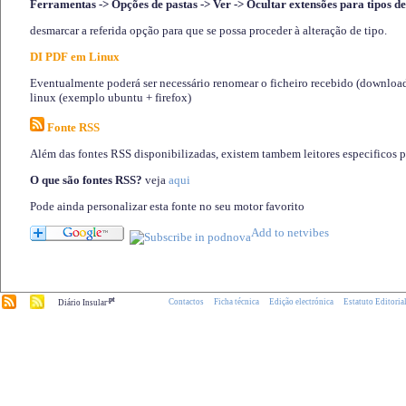
Ferramentas -> Opções de pastas -> Ver -> Ocultar extensões para tipos de
desmarcar a referida opção para que se possa proceder à alteração de tipo.
DI PDF em Linux
Eventualmente poderá ser necessário renomear o ficheiro recebido (download)
linux (exemplo ubuntu + firefox)
Fonte RSS
Além das fontes RSS disponibilizadas, existem tambem leitores especificos 
O que são fontes RSS?
veja
aqui
Pode ainda personalizar esta fonte no seu motor favorito
.pt
Contactos
Ficha técnica
Edição electrónica
Estatuto Editoria
Diário Insular