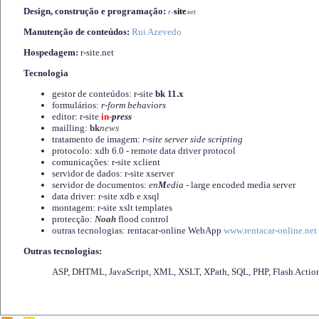
Design, construção e programação:
-
site
r
.net
Manutenção de conteúdos:
Rui Azevedo
Hospedagem:
r-site.net
Tecnologia
gestor de conteúdos: r-site
bk 11.x
formulários:
r-form behaviors
editor: r-site
in-
press
mailling:
bk
news
tratamento de imagem:
r-site server side scripting
protocolo: xdb 6.0 - remote data driver protocol
comunicações: r-site xclient
servidor de dados: r-site xserver
servidor de documentos:
en
M
edia
- large encoded media server
data driver: r-site xdb e xsql
montagem: r-site xslt templates
protecção:
Noah
flood control
outras tecnologias: rentacar-online WebApp
www.rentacar-online.net
Outras tecnologias:
ASP, DHTML, JavaScript, XML, XSLT, XPath, SQL, PHP, Flash Actio