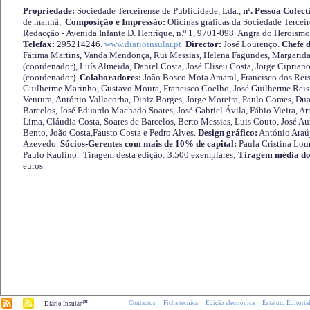
Propriedade:
Sociedade Terceirense de Publicidade, Lda.,
nº. Pessoa Colect
de manhã,
Composição e Impressão:
Oficinas gráficas da Sociedade Tercei
Redacção - Avenida Infante D. Henrique, n.º 1, 9701-098 Angra do Heroísmo 
Telefax:
295214246.
www.diarioinsular.pt
Director:
José Lourenço.
Chefe 
Fátima Martins, Vanda Mendonça, Rui Messias, Helena Fagundes, Margarida
(coordenador), Luís Almeida, Daniel Costa, José Eliseu Costa, Jorge Cipria
(coordenador).
Colaboradores:
João Bosco Mota Amaral, Francisco dos Reis
Guilherme Marinho, Gustavo Moura, Francisco Coelho, José Guilherme Reis 
Ventura, António Vallacorba, Diniz Borges, Jorge Moreira, Paulo Gomes, Duar
Barcelos, José Eduardo Machado Soares, José Gabriel Ávila, Fábio Vieira, A
Lima, Cláudia Costa, Soares de Barcelos, Berto Messias, Luis Couto, José A
Bento, João Costa,Fausto Costa e Pedro Alves.
Design gráfico:
António Araú
Azevedo.
Sócios-Gerentes com mais de 10% de capital:
Paula Cristina Lou
Paulo Raulino. Tiragem desta edição: 3.500 exemplares;
Tiragem média do
euros.
.pt
Contactos
Ficha técnica
Edição electrónica
Estatuto Editoria
Diário Insular