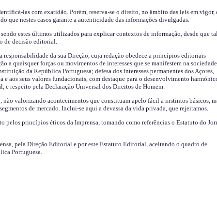
identificá-las com exatidão. Porém, reserva-se o direito, no âmbito das leis em vigor,
endo que nestes casos garante a autenticidade das informações divulgadas.
sendo estes últimos utilizados para explicar contextos de informação, desde que tal
o de decisão editorial.
da responsabilidade da sua Direção, cuja redação obedece a princípios editoriais
ão a quaisquer forças ou movimentos de interesses que se manifestem na sociedade
stituição da República Portuguesa; defesa dos interesses permanentes dos Açores,
a e aos seus valores fundacionais, com destaque para o desenvolvimento harmónic
al, e respeito pela Declaração Universal dos Direitos de Homem.
o, não valorizando acontecimentos que constituam apelo fácil a instintos básicos, 
 segmentos de mercado. Inclui-se aqui a devassa da vida privada, que rejeitamos.
ito pelos princípios éticos da Imprensa, tomando como referências o Estatuto do Jor
ensa, pela Direção Editorial e por este Estatuto Editorial, aceitando o quadro de
lica Portuguesa.