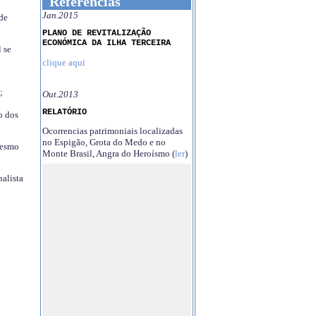
Referências
Jan.2015
 de
PLANO DE REVITALIZAÇÃO
ECONÓMICA DA ILHA TERCEIRA
 se
clique aqui
;
Out.2013
RELATÓRIO
o dos
Ocorrencias patrimoniais localizadas
no Espigão, Grota do Medo e no
mesmo
Monte Brasil, Angra do Heroísmo (
ler
)
nalista