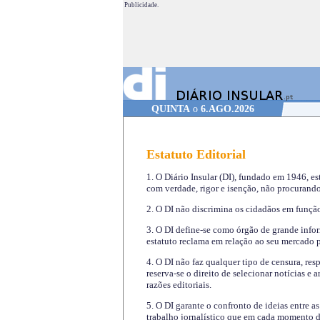
Publicidade.
QUINTA
o
6.AGO.2026
Estatuto Editorial
1. O Diário Insular (DI), fundado em 1946, es
com verdade, rigor e isenção, não procurando
2. O DI não discrimina os cidadãos em função 
3. O DI define-se como órgão de grande infor
estatuto reclama em relação ao seu mercado pr
4. O DI não faz qualquer tipo de censura, re
reserva-se o direito de selecionar notícias e
razões editoriais.
5. O DI garante o confronto de ideias entre a
trabalho jornalístico que em cada momento de