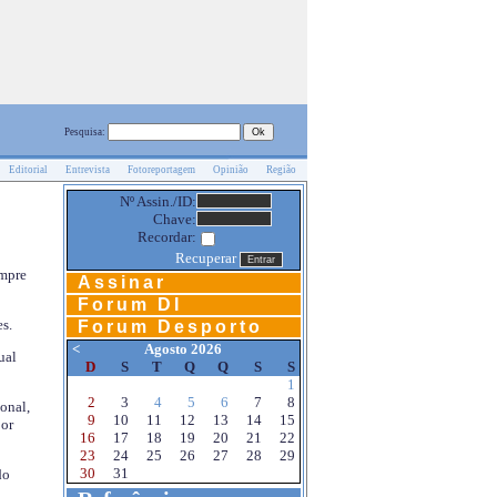
Pesquisa:
Editorial
Entrevista
Fotoreportagem
Opinião
Região
Nº Assin./ID:
Chave:
Recordar:
Recuperar
empre
Assinar
Forum DI
s.
Forum Desporto
<
Agosto 2026
ual
D
S
T
Q
Q
S
S
1
2
3
4
5
6
7
8
onal,
9
10
11
12
13
14
15
por
16
17
18
19
20
21
22
23
24
25
26
27
28
29
30
31
do