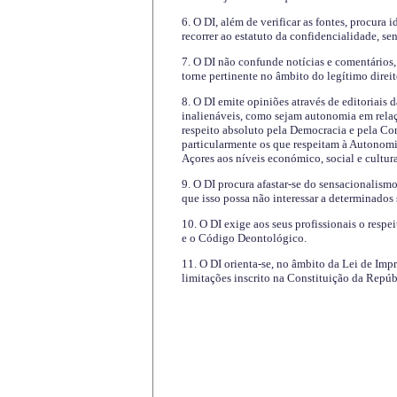
6. O DI, além de verificar as fontes, procura 
recorrer ao estatuto da confidencialidade, s
7. O DI não confunde notícias e comentários, 
torne pertinente no âmbito do legítimo direit
8. O DI emite opiniões através de editoriais 
inalienáveis, como sejam autonomia em relaç
respeito absoluto pela Democracia e pela Con
particularmente os que respeitam à Autonomi
Açores aos níveis económico, social e cultur
9. O DI procura afastar-se do sensacionalism
que isso possa não interessar a determinados
10. O DI exige aos seus profissionais o respe
e o Código Deontológico.
11. O DI orienta-se, no âmbito da Lei de Impr
limitações inscrito na Constituição da Repúb