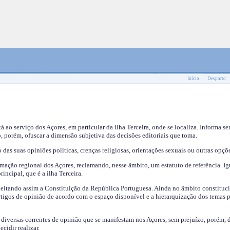
Início
Desporto
tá ao serviço dos Açores, em particular da ilha Terceira, onde se localiza. Informa s
, porém, ofuscar a dimensão subjetiva das decisões editoriais que toma.
das suas opiniões políticas, crenças religiosas, orientações sexuais ou outras opçõe
mação regional dos Açores, reclamando, nesse âmbito, um estatuto de referência. Ig
incipal, que é a ilha Terceira.
speitando assim a Constituição da República Portuguesa. Ainda no âmbito constituci
 artigos de opinião de acordo com o espaço disponível e a hierarquização dos temas 
s diversas correntes de opinião que se manifestam nos Açores, sem prejuízo, porém, 
cidir realizar.