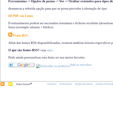
Ferramentas -> Opções de pastas -> Ver -> Ocultar extensões para tipos de
desmarcar a referida opção para que se possa proceder à alteração de tipo.
DI PDF em Linux
Eventualmente poderá ser necessário renomear o ficheiro recebido (download)
linux (exemplo ubuntu + firefox)
Fonte RSS
Além das fontes RSS disponibilizadas, existem tambem leitores especificos 
O que são fontes RSS?
veja
aqui
Pode ainda personalizar esta fonte no seu motor favorito
.pt
Contactos
Ficha técnica
Edição electrónica
Estatuto Editoria
Diário Insular