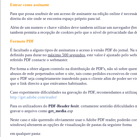
Entrar como assinante
Para que possa usufruir de um acesso de assinante na edição online é necessá
direita do site onde se encontra espaço próprio para tal.
Além de um numero e chave válidos deve tambem utilizar um navegador (brows
tambem permita a recepção de cookies pelo que o nível de privacidade das d
Formato PDF
É facultado a alguns tipos de assinatura o acesso à versão PDF do jornal. Na 
definido para durar no
máximo 500 segundos
, este valor é ajustado pelo we
referido PDF contacte o webmaster.
Por forma a obter algum controlo na distribuição de PDF's, não só sobre que
abusos de rede perpetrados sobre o site, tais como pedidos excessivos de co
que o PDF seja completamente transferido para o cliente afim de poder ser 
que o link directo a que estávamos habituados.
Caso experimente díficuldades na gravação do PDF, recomendamos a utiliza
http://get.adobe.com/reader/
Para os utilizadores do
PDF-Reader foxit
: certamente sentirão dificuldades 
gravar o arquivo como
get_media
.asp
Neste caso e não querendo obviamente usar o Adobe PDF reader, poderão corrig
windows) alterarem as opções de visualização de pastas da seguinte forma
em qualquer pasta
: