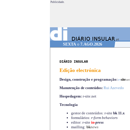
Publicidade.
SEXTA
o
7.AGO.2026
DIÁRIO INSULAR
Edição electrónica
Design, construção e programação:
-
site
r
.net
Manutenção de conteúdos:
Rui Azevedo
Hospedagem:
r-site.net
Tecnologia
gestor de conteúdos: r-site
bk 11.x
formulários:
r-form behaviors
editor: r-site
in-
press
mailling:
bk
news