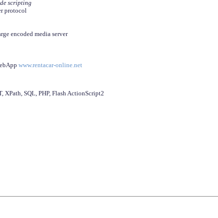
ide scripting
er protocol
arge encoded media server
 WebApp
www.rentacar-online.net
 XPath, SQL, PHP, Flash ActionScript2