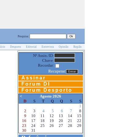
Pesquisa:
nício
Desporto
Editorial
Entrevista
Opinião
Região
Nº Assin./ID:
Chave:
Recordar:
Recuperar
Assinar
Forum DI
Forum Desporto
<
Agosto 2026
D
S
T
Q
Q
S
S
1
2
3
4
5
6
7
8
9
10
11
12
13
14
15
16
17
18
19
20
21
22
23
24
25
26
27
28
29
30
31