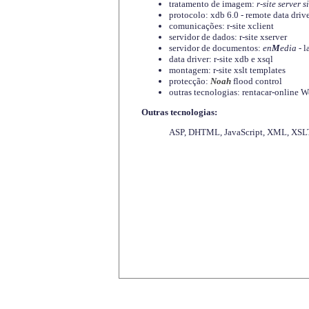
tratamento de imagem:
r-site server s
protocolo: xdb 6.0 - remote data driv
comunicações: r-site xclient
servidor de dados: r-site xserver
servidor de documentos:
en
M
edia
- l
data driver: r-site xdb e xsql
montagem: r-site xslt templates
protecção:
Noah
flood control
outras tecnologias: rentacar-online
Outras tecnologias:
ASP, DHTML, JavaScript, XML, XSLT,