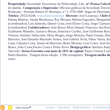
Propriedade:
Sociedade Terceirense de Publicidade, Lda.,
nº. Pessoa Colect
de manhã,
Composição e Impressão:
Oficinas gráficas da Sociedade Tercei
Redacção - Avenida Infante D. Henrique, n.º 1, 9701-098 Angra do Heroísmo 
Telefax:
295214246.
www.diarioinsular.pt
Director:
José Lourenço.
Chefe 
Fátima Martins, Vanda Mendonça, Rui Messias, Helena Fagundes, Margarida
(coordenador), Luís Almeida, Daniel Costa, José Eliseu Costa, Jorge Cipria
(coordenador).
Colaboradores:
João Bosco Mota Amaral, Francisco dos Reis
Guilherme Marinho, Gustavo Moura, Francisco Coelho, José Guilherme Reis 
Ventura, António Vallacorba, Diniz Borges, Jorge Moreira, Paulo Gomes, Duar
Barcelos, José Eduardo Machado Soares, José Gabriel Ávila, Fábio Vieira, A
Lima, Cláudia Costa, Soares de Barcelos, Berto Messias, Luis Couto, José A
Bento, João Costa,Fausto Costa e Pedro Alves.
Design gráfico:
António Araú
Azevedo.
Sócios-Gerentes com mais de 10% de capital:
Paula Cristina Lou
Paulo Raulino. Tiragem desta edição: 3.500 exemplares;
Tiragem média do
euros.
.pt
Contactos
Ficha técnica
Edição electrónica
Estatuto Editoria
Diário Insular