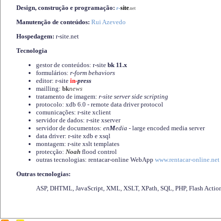
Design, construção e programação:
-
site
r
.net
Manutenção de conteúdos:
Rui Azevedo
Hospedagem:
r-site.net
Tecnologia
gestor de conteúdos: r-site
bk 11.x
formulários:
r-form behaviors
editor: r-site
in-
press
mailling:
bk
news
tratamento de imagem:
r-site server side scripting
protocolo: xdb 6.0 - remote data driver protocol
comunicações: r-site xclient
servidor de dados: r-site xserver
servidor de documentos:
en
M
edia
- large encoded media server
data driver: r-site xdb e xsql
montagem: r-site xslt templates
protecção:
Noah
flood control
outras tecnologias: rentacar-online WebApp
www.rentacar-online.net
Outras tecnologias:
ASP, DHTML, JavaScript, XML, XSLT, XPath, SQL, PHP, Flash Actio