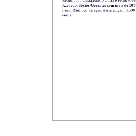
Bento, João Costa,Fausto Costa e Pedro Alve
Azevedo.
Sócios-Gerentes com mais de 10%
Paulo Raulino. Tiragem desta edição: 3.500
euros.