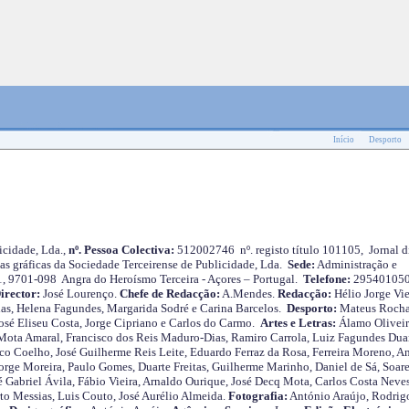
Início
Desporto
cidade, Lda.,
nº. Pessoa Colectiva:
512002746 nº. registo título 101105, Jornal d
as gráficas da Sociedade Terceirense de Publicidade, Lda.
Sede:
Administração e
 1, 9701-098 Angra do Heroísmo Terceira - Açores – Portugal.
Telefone:
29540105
irector:
José Lourenço.
Chefe de Redacção:
A.Mendes.
Redacção:
Hélio Jorge Vie
as, Helena Fagundes, Margarida Sodré e Carina Barcelos.
Desporto:
Mateus Roch
José Eliseu Costa, Jorge Cipriano e Carlos do Carmo.
Artes e Letras:
Álamo Oliveir
ota Amaral, Francisco dos Reis Maduro-Dias, Ramiro Carrola, Luiz Fagundes Duar
o Coelho, José Guilherme Reis Leite, Eduardo Ferraz da Rosa, Ferreira Moreno, A
orge Moreira, Paulo Gomes, Duarte Freitas, Guilherme Marinho, Daniel de Sá, Soare
 Gabriel Ávila, Fábio Vieira, Arnaldo Ourique, José Decq Mota, Carlos Costa Neves
rto Messias, Luis Couto, José Aurélio Almeida.
Fotografia:
António Araújo, Rodrig