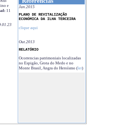
Referências
Rui
ino e
Jan.2015
al:
11
PLANO DE REVITALIZAÇÃO
ECONÓMICA DA ILHA TERCEIRA
9.01.23
clique aqui
Out.2013
RELATÓRIO
Ocorrencias patrimoniais localizadas
no Espigão, Grota do Medo e no
Monte Brasil, Angra do Heroísmo (
ler
)