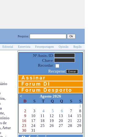
Pesquisa:
Editorial
Entrevista
Fotoreportagem
Opinião
Região
Nº Assin./ID:
Chave:
Recordar:
Recuperar
Assinar
Forum DI
iário
Forum Desporto
0
<
Agosto 2026
ira,
D
S
T
Q
Q
S
S
a
1
a
2
3
4
5
6
7
8
te,
9
10
11
12
13
14
15
ntónio
16
17
18
19
20
21
22
s de
23
24
25
26
27
28
29
, Artur
30
31
o