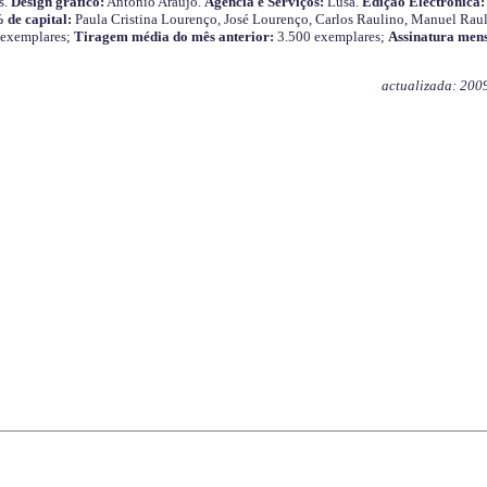
s.
Design gráfico:
António Araújo.
Agência e Serviços:
Lusa.
Edição Electrónica:
 de capital:
Paula Cristina Lourenço, José Lourenço, Carlos Raulino, Manuel Raul
 exemplares;
Tiragem média do mês anterior:
3.500 exemplares;
Assinatura mens
actualizada: 200