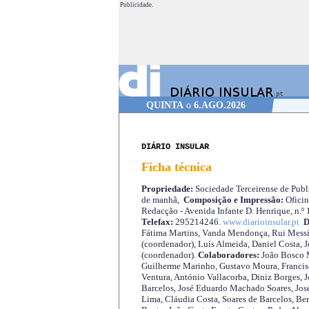
Publicidade.
QUINTA
o
6.AGO.2026
DIÁRIO INSULAR
Ficha técnica
Propriedade:
Sociedade Terceirense de Publi
de manhã,
Composição e Impressão:
Oficin
Redacção - Avenida Infante D. Henrique, n.º
Telefax:
295214246.
www.diarioinsular.pt
D
Fátima Martins, Vanda Mendonça, Rui Messi
(coordenador), Luís Almeida, Daniel Costa, 
(coordenador).
Colaboradores:
João Bosco M
Guilherme Marinho, Gustavo Moura, Francisc
Ventura, António Vallacorba, Diniz Borges, J
Barcelos, José Eduardo Machado Soares, José
Lima, Cláudia Costa, Soares de Barcelos, Be