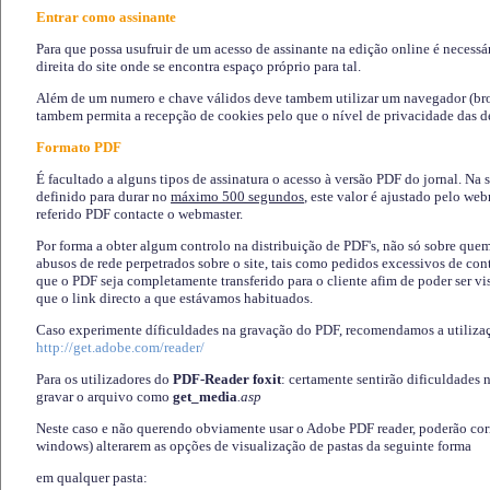
Entrar como assinante
Para que possa usufruir de um acesso de assinante na edição online é necessá
direita do site onde se encontra espaço próprio para tal.
Além de um numero e chave válidos deve tambem utilizar um navegador (brows
tambem permita a recepção de cookies pelo que o nível de privacidade das d
Formato PDF
É facultado a alguns tipos de assinatura o acesso à versão PDF do jornal. Na 
definido para durar no
máximo 500 segundos
, este valor é ajustado pelo we
referido PDF contacte o webmaster.
Por forma a obter algum controlo na distribuição de PDF's, não só sobre que
abusos de rede perpetrados sobre o site, tais como pedidos excessivos de co
que o PDF seja completamente transferido para o cliente afim de poder ser 
que o link directo a que estávamos habituados.
Caso experimente díficuldades na gravação do PDF, recomendamos a utiliza
http://get.adobe.com/reader/
Para os utilizadores do
PDF-Reader foxit
: certamente sentirão dificuldades 
gravar o arquivo como
get_media
.asp
Neste caso e não querendo obviamente usar o Adobe PDF reader, poderão corrig
windows) alterarem as opções de visualização de pastas da seguinte forma
em qualquer pasta
: