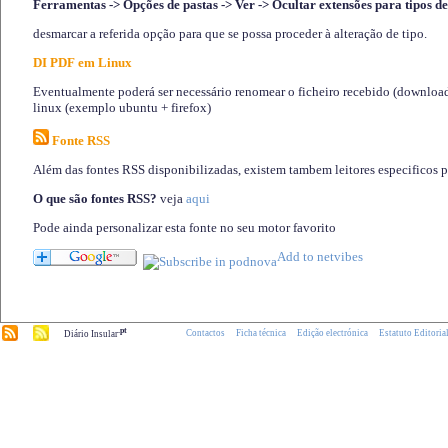
Ferramentas -> Opções de pastas -> Ver -> Ocultar extensões para tipos de
desmarcar a referida opção para que se possa proceder à alteração de tipo.
DI PDF em Linux
Eventualmente poderá ser necessário renomear o ficheiro recebido (download)
linux (exemplo ubuntu + firefox)
Fonte RSS
Além das fontes RSS disponibilizadas, existem tambem leitores especificos 
O que são fontes RSS?
veja
aqui
Pode ainda personalizar esta fonte no seu motor favorito
.pt
Contactos
Ficha técnica
Edição electrónica
Estatuto Editoria
Diário Insular