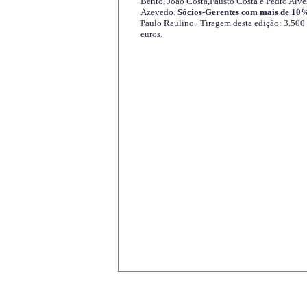
Bento, João Costa,Fausto Costa e Pedro Alve
Azevedo.
Sócios-Gerentes com mais de 10%
Paulo Raulino. Tiragem desta edição: 3.500
euros.