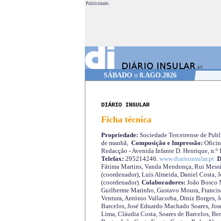
Publicidade.
SÁBADO
o
8.AGO.2026
DIÁRIO INSULAR
Ficha técnica
Propriedade:
Sociedade Terceirense de Publi
de manhã,
Composição e Impressão:
Oficin
Redacção - Avenida Infante D. Henrique, n.º
Telefax:
295214246.
www.diarioinsular.pt
D
Fátima Martins, Vanda Mendonça, Rui Messi
(coordenador), Luís Almeida, Daniel Costa, 
(coordenador).
Colaboradores:
João Bosco M
Guilherme Marinho, Gustavo Moura, Francisc
Ventura, António Vallacorba, Diniz Borges, J
Barcelos, José Eduardo Machado Soares, José
Lima, Cláudia Costa, Soares de Barcelos, Be