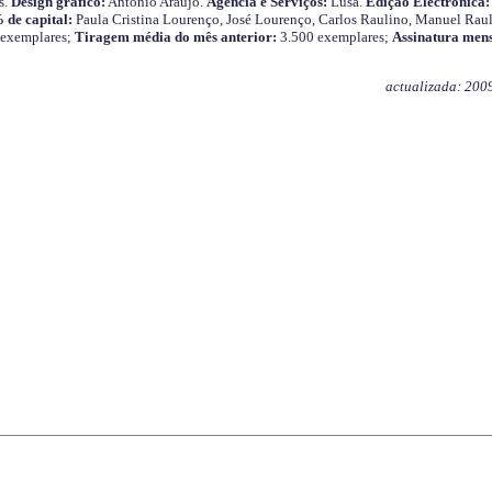
s.
Design gráfico:
António Araújo.
Agência e Serviços:
Lusa.
Edição Electrónica:
 de capital:
Paula Cristina Lourenço, José Lourenço, Carlos Raulino, Manuel Raul
 exemplares;
Tiragem média do mês anterior:
3.500 exemplares;
Assinatura mens
actualizada: 200