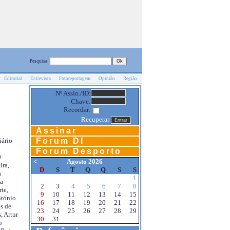
Pesquisa:
Editorial
Entrevista
Fotoreportagem
Opinião
Região
Nº Assin./ID:
Chave:
Recordar:
Recuperar
Assinar
Forum DI
iário
Forum Desporto
0
<
Agosto 2026
ira,
D
S
T
Q
Q
S
S
a
1
a
2
3
4
5
6
7
8
te,
9
10
11
12
13
14
15
ntónio
16
17
18
19
20
21
22
s de
23
24
25
26
27
28
29
, Artur
30
31
o