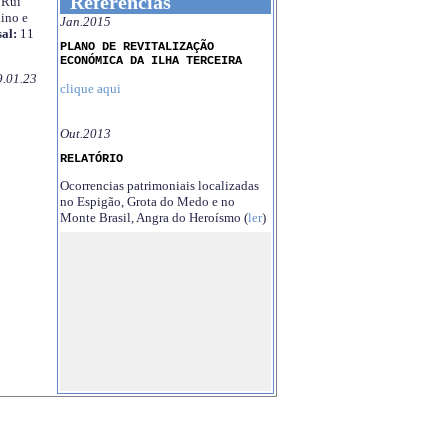
Referências
Rui
ino e
Jan.2015
al:
11
PLANO DE REVITALIZAÇÃO
ECONÓMICA DA ILHA TERCEIRA
9.01.23
clique aqui
Out.2013
RELATÓRIO
Ocorrencias patrimoniais localizadas
no Espigão, Grota do Medo e no
Monte Brasil, Angra do Heroísmo (
ler
)