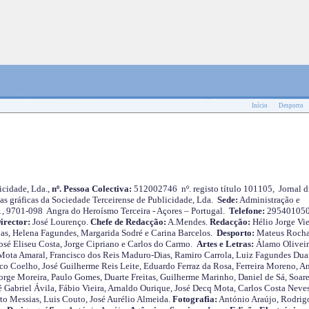
Início
Desporto
cidade, Lda.,
nº. Pessoa Colectiva:
512002746 nº. registo título 101105, Jornal d
as gráficas da Sociedade Terceirense de Publicidade, Lda.
Sede:
Administração e
 1, 9701-098 Angra do Heroísmo Terceira - Açores – Portugal.
Telefone:
29540105
irector:
José Lourenço.
Chefe de Redacção:
A.Mendes.
Redacção:
Hélio Jorge Vie
as, Helena Fagundes, Margarida Sodré e Carina Barcelos.
Desporto:
Mateus Roch
José Eliseu Costa, Jorge Cipriano e Carlos do Carmo.
Artes e Letras:
Álamo Oliveir
ota Amaral, Francisco dos Reis Maduro-Dias, Ramiro Carrola, Luiz Fagundes Duar
o Coelho, José Guilherme Reis Leite, Eduardo Ferraz da Rosa, Ferreira Moreno, A
orge Moreira, Paulo Gomes, Duarte Freitas, Guilherme Marinho, Daniel de Sá, Soare
 Gabriel Ávila, Fábio Vieira, Arnaldo Ourique, José Decq Mota, Carlos Costa Neves
rto Messias, Luis Couto, José Aurélio Almeida.
Fotografia:
António Araújo, Rodrig