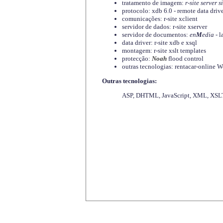
tratamento de imagem:
r-site server s
protocolo: xdb 6.0 - remote data driv
comunicações: r-site xclient
servidor de dados: r-site xserver
servidor de documentos:
en
M
edia
- l
data driver: r-site xdb e xsql
montagem: r-site xslt templates
protecção:
Noah
flood control
outras tecnologias: rentacar-online
Outras tecnologias:
ASP, DHTML, JavaScript, XML, XSLT,