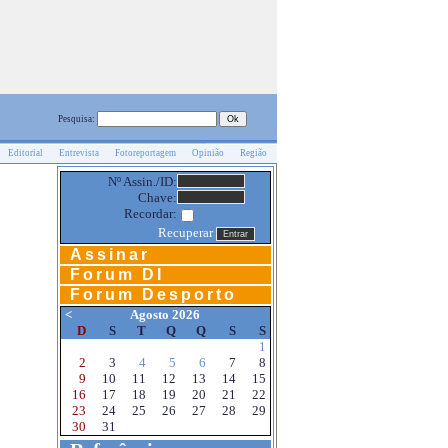
Pesquisa:
Editorial
Entrevista
Fotoreportagem
Opinião
Região
Nº Assin./ID:
Chave:
Recordar:
Recuperar
Assinar
Forum DI
Forum Desporto
<
Agosto 2026
D
S
T
Q
Q
S
S
1
2
3
4
5
6
7
8
9
10
11
12
13
14
15
16
17
18
19
20
21
22
23
24
25
26
27
28
29
30
31