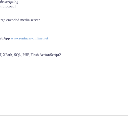
ide scripting
er protocol
arge encoded media server
 WebApp
www.rentacar-online.net
 XPath, SQL, PHP, Flash ActionScript2