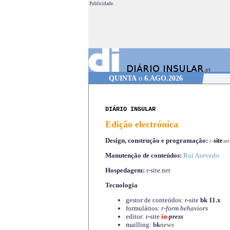
Publicidade.
QUINTA
o
6.AGO.2026
DIÁRIO INSULAR
Edição electrónica
Design, construção e programação:
-
site
r
.net
Manutenção de conteúdos:
Rui Azevedo
Hospedagem:
r-site.net
Tecnologia
gestor de conteúdos: r-site
bk 11.x
formulários:
r-form behaviors
editor: r-site
in-
press
mailling:
bk
news