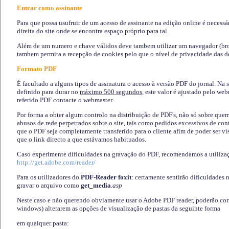
Entrar como assinante
Para que possa usufruir de um acesso de assinante na edição online é necessá
direita do site onde se encontra espaço próprio para tal.
Além de um numero e chave válidos deve tambem utilizar um navegador (brows
tambem permita a recepção de cookies pelo que o nível de privacidade das d
Formato PDF
É facultado a alguns tipos de assinatura o acesso à versão PDF do jornal. Na 
definido para durar no
máximo 500 segundos
, este valor é ajustado pelo we
referido PDF contacte o webmaster.
Por forma a obter algum controlo na distribuição de PDF's, não só sobre que
abusos de rede perpetrados sobre o site, tais como pedidos excessivos de co
que o PDF seja completamente transferido para o cliente afim de poder ser 
que o link directo a que estávamos habituados.
Caso experimente díficuldades na gravação do PDF, recomendamos a utiliza
http://get.adobe.com/reader/
Para os utilizadores do
PDF-Reader foxit
: certamente sentirão dificuldades 
gravar o arquivo como
get_media
.asp
Neste caso e não querendo obviamente usar o Adobe PDF reader, poderão corrig
windows) alterarem as opções de visualização de pastas da seguinte forma
em qualquer pasta
: