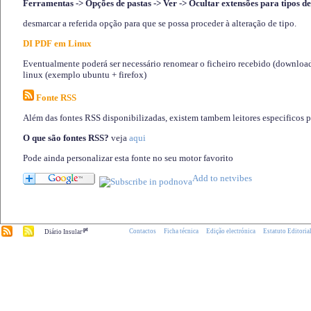
Ferramentas -> Opções de pastas -> Ver -> Ocultar extensões para tipos de
desmarcar a referida opção para que se possa proceder à alteração de tipo.
DI PDF em Linux
Eventualmente poderá ser necessário renomear o ficheiro recebido (download)
linux (exemplo ubuntu + firefox)
Fonte RSS
Além das fontes RSS disponibilizadas, existem tambem leitores especificos 
O que são fontes RSS?
veja
aqui
Pode ainda personalizar esta fonte no seu motor favorito
.pt
Contactos
Ficha técnica
Edição electrónica
Estatuto Editoria
Diário Insular