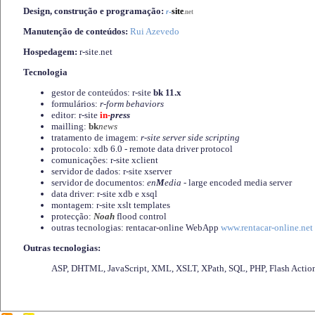
Design, construção e programação:
-
site
r
.net
Manutenção de conteúdos:
Rui Azevedo
Hospedagem:
r-site.net
Tecnologia
gestor de conteúdos: r-site
bk 11.x
formulários:
r-form behaviors
editor: r-site
in-
press
mailling:
bk
news
tratamento de imagem:
r-site server side scripting
protocolo: xdb 6.0 - remote data driver protocol
comunicações: r-site xclient
servidor de dados: r-site xserver
servidor de documentos:
en
M
edia
- large encoded media server
data driver: r-site xdb e xsql
montagem: r-site xslt templates
protecção:
Noah
flood control
outras tecnologias: rentacar-online WebApp
www.rentacar-online.net
Outras tecnologias:
ASP, DHTML, JavaScript, XML, XSLT, XPath, SQL, PHP, Flash Actio