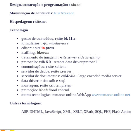
Design, construção e programação:
-
site
r
.net
Manutenção de conteúdos:
Rui Azevedo
Hospedagem:
r-site.net
Tecnologia
gestor de conteúdos: r-site
bk 11.x
formulários:
r-form behaviors
editor: r-site
in-
press
mailling:
bk
news
tratamento de imagem:
r-site server side scripting
protocolo: xdb 6.0 - remote data driver protocol
comunicações: r-site xclient
servidor de dados: r-site xserver
servidor de documentos:
en
M
edia
- large encoded media server
data driver: r-site xdb e xsql
montagem: r-site xslt templates
protecção:
Noah
flood control
outras tecnologias: rentacar-online WebApp
www.rentacar-online.net
Outras tecnologias:
ASP, DHTML, JavaScript, XML, XSLT, XPath, SQL, PHP, Flash Actio