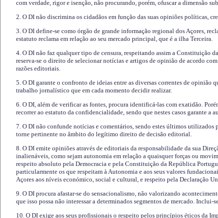
com verdade, rigor e isenção, não procurando, porém, ofuscar a dimensão subj
2. O DI não discrimina os cidadãos em função das suas opiniões políticas, cre
3. O DI define-se como órgão de grande informação regional dos Açores, recl
estatuto reclama em relação ao seu mercado principal, que é a ilha Terceira.
4. O DI não faz qualquer tipo de censura, respeitando assim a Constituição 
reserva-se o direito de selecionar notícias e artigos de opinião de acordo co
razões editoriais.
5. O DI garante o confronto de ideias entre as diversas correntes de opinião 
trabalho jornalístico que em cada momento decidir realizar.
6. O DI, além de verificar as fontes, procura identificá-las com exatidão. Poré
recorrer ao estatuto da confidencialidade, sendo que nestes casos garante a 
7. O DI não confunde notícias e comentários, sendo estes últimos utilizados 
torne pertinente no âmbito do legítimo direito de decisão editorial.
8. O DI emite opiniões através de editoriais da responsabilidade da sua Direç
inalienáveis, como sejam autonomia em relação a quaisquer forças ou movime
respeito absoluto pela Democracia e pela Constituição da República Portugue
particularmente os que respeitam à Autonomia e aos seus valores fundacion
Açores aos níveis económico, social e cultural, e respeito pela Declaração U
9. O DI procura afastar-se do sensacionalismo, não valorizando aconteciment
que isso possa não interessar a determinados segmentos de mercado. Inclui-se
10. O DI exige aos seus profissionais o respeito pelos princípios éticos da I