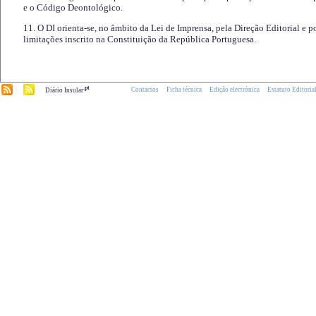
e o Código Deontológico.
11. O DI orienta-se, no âmbito da Lei de Imprensa, pela Direção Editorial e p
limitações inscrito na Constituição da República Portuguesa.
.pt
Contactos
Ficha técnica
Edição electrónica
Estatuto Editoria
Diário Insular