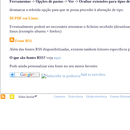
Ferramentas -> Opções de pastas -> Ver -> Ocultar extensões para tipos de
desmarcar a referida opção para que se possa proceder à alteração de tipo.
DI PDF em Linux
Eventualmente poderá ser necessário renomear o ficheiro recebido (download)
linux (exemplo ubuntu + firefox)
Fonte RSS
Além das fontes RSS disponibilizadas, existem tambem leitores especificos 
O que são fontes RSS?
veja
aqui
Pode ainda personalizar esta fonte no seu motor favorito
.pt
Contactos
Ficha técnica
Edição electrónica
Estatuto Editoria
Diário Insular