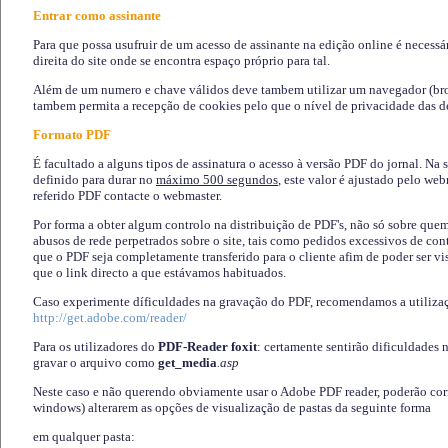
Entrar como assinante
Para que possa usufruir de um acesso de assinante na edição online é necessá
direita do site onde se encontra espaço próprio para tal.
Além de um numero e chave válidos deve tambem utilizar um navegador (brows
tambem permita a recepção de cookies pelo que o nível de privacidade das d
Formato PDF
É facultado a alguns tipos de assinatura o acesso à versão PDF do jornal. Na 
definido para durar no
máximo 500 segundos
, este valor é ajustado pelo we
referido PDF contacte o webmaster.
Por forma a obter algum controlo na distribuição de PDF's, não só sobre que
abusos de rede perpetrados sobre o site, tais como pedidos excessivos de co
que o PDF seja completamente transferido para o cliente afim de poder ser 
que o link directo a que estávamos habituados.
Caso experimente díficuldades na gravação do PDF, recomendamos a utiliza
http://get.adobe.com/reader/
Para os utilizadores do
PDF-Reader foxit
: certamente sentirão dificuldades 
gravar o arquivo como
get_media
.asp
Neste caso e não querendo obviamente usar o Adobe PDF reader, poderão corrig
windows) alterarem as opções de visualização de pastas da seguinte forma
em qualquer pasta
: