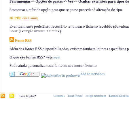
Ferramentas -> Opções de pastas -> Ver -> Ocultar extensões para tipos de
desmarcar a referida opção para que se possa proceder à alteração de tipo.
DI PDF em Linux
Eventualmente poderá ser necessário renomear o ficheiro recebido (download)
linux (exemplo ubuntu + firefox)
Fonte RSS
Além das fontes RSS disponibilizadas, existem tambem leitores especificos 
O que são fontes RSS?
veja
aqui
Pode ainda personalizar esta fonte no seu motor favorito
.pt
Contactos
Ficha técnica
Edição electrónica
Estatuto Editoria
Diário Insular