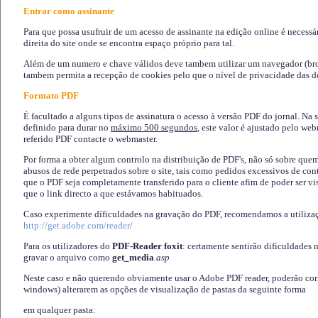
Entrar como assinante
Para que possa usufruir de um acesso de assinante na edição online é necessá
direita do site onde se encontra espaço próprio para tal.
Além de um numero e chave válidos deve tambem utilizar um navegador (brows
tambem permita a recepção de cookies pelo que o nível de privacidade das d
Formato PDF
É facultado a alguns tipos de assinatura o acesso à versão PDF do jornal. Na 
definido para durar no
máximo 500 segundos
, este valor é ajustado pelo we
referido PDF contacte o webmaster.
Por forma a obter algum controlo na distribuição de PDF's, não só sobre que
abusos de rede perpetrados sobre o site, tais como pedidos excessivos de co
que o PDF seja completamente transferido para o cliente afim de poder ser 
que o link directo a que estávamos habituados.
Caso experimente díficuldades na gravação do PDF, recomendamos a utiliza
http://get.adobe.com/reader/
Para os utilizadores do
PDF-Reader foxit
: certamente sentirão dificuldades 
gravar o arquivo como
get_media
.asp
Neste caso e não querendo obviamente usar o Adobe PDF reader, poderão corrig
windows) alterarem as opções de visualização de pastas da seguinte forma
em qualquer pasta
: