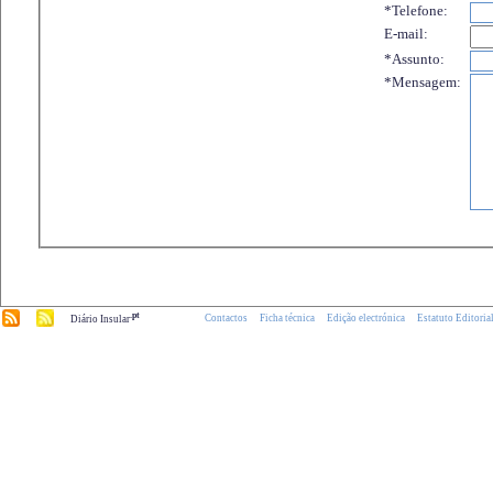
*Telefone:
E-mail:
*Assunto:
*Mensagem:
.pt
Contactos
Ficha técnica
Edição electrónica
Estatuto Editoria
Diário Insular