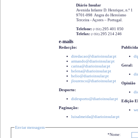
Diário Insular
Avenida Infante D. Henrique, n.º 1
9701-098 Angra do Heroísmo
Terceira - Açores – Portugal.
Telefone:
295 401 050
(+351)
Telefax:
295 214 246
(+351)
e-mails
Redacção:
Publicida
diredacao@diarioinsular.pt
di
armando@diarioinsular.pt
Geral:
carina@diarioinsular.pt
helena@diarioinsular.pt
di
helio@diarioinsular.pt
jlourenco@diarioinsular.pt
Opinião
Desporto:
di
didesporto@diarioinsular.pt
Edição El
Paginação:
we
luisalmeida@diarioinsular.pt
Enviar mensagem
*Nome: