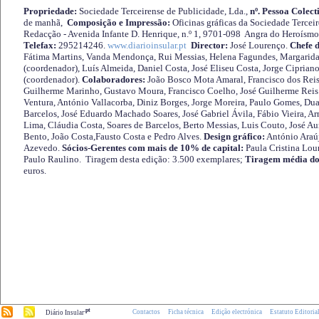
Propriedade:
Sociedade Terceirense de Publicidade, Lda.,
nº. Pessoa Colect
de manhã,
Composição e Impressão:
Oficinas gráficas da Sociedade Tercei
Redacção - Avenida Infante D. Henrique, n.º 1, 9701-098 Angra do Heroísmo 
Telefax:
295214246.
www.diarioinsular.pt
Director:
José Lourenço.
Chefe 
Fátima Martins, Vanda Mendonça, Rui Messias, Helena Fagundes, Margarida
(coordenador), Luís Almeida, Daniel Costa, José Eliseu Costa, Jorge Cipria
(coordenador).
Colaboradores:
João Bosco Mota Amaral, Francisco dos Reis
Guilherme Marinho, Gustavo Moura, Francisco Coelho, José Guilherme Reis 
Ventura, António Vallacorba, Diniz Borges, Jorge Moreira, Paulo Gomes, Duar
Barcelos, José Eduardo Machado Soares, José Gabriel Ávila, Fábio Vieira, A
Lima, Cláudia Costa, Soares de Barcelos, Berto Messias, Luis Couto, José A
Bento, João Costa,Fausto Costa e Pedro Alves.
Design gráfico:
António Araú
Azevedo.
Sócios-Gerentes com mais de 10% de capital:
Paula Cristina Lou
Paulo Raulino. Tiragem desta edição: 3.500 exemplares;
Tiragem média do
euros.
.pt
Contactos
Ficha técnica
Edição electrónica
Estatuto Editoria
Diário Insular