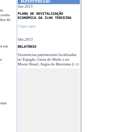
Referências
Jan.2015
ns
PLANO DE REVITALIZAÇÃO
essita
ECONÓMICA DA ILHA TERCEIRA
ndos do
clique aqui
Out.2013
rá em
RELATÓRIO
Ocorrencias patrimoniais localizadas
no Espigão, Grota do Medo e no
no
Monte Brasil, Angra do Heroísmo (
ler
)
temas