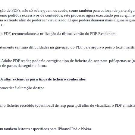
ição de PDF's, não só sobre quem os acede, como também para colocar de parte algu
s como pedidos excessivos de conteúdos, este processo agora executado por
script
nec
ra o cliente afim de poder ser visualizado. O que poderá demorar mais alguns segu
s.
do PDF, recomendamos a utilização da última versão do PDF-Reader em:
ertamente sentirão dificuldades na gravação do PDF para arquivo pois o foxit insisti
dobe PDF reader, poderão corrigir o tipo de ficheiro de .asp para .pdf apenas se (
 de pastas da seguinte forma
Ocultar extensões para tipos de ficheiro conhecidos
proceder à alteração de tipo.
 o ficheiro recebido (download) de .asp para .pdf afim de visualizar o PDF em sis
em tambem leitores especificos para IPhone/IPad e Nokia.