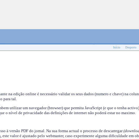
Início
Desporto
nante na edição online é necessário validar os seus dados (numero e chave) na colu
o para tal.
em utilizar um navegador (browser) que permita JavaScript (e que o tenha activo)
ue o nível de privacidade das definições de internet não poderá estar no maximo.
esso à versão PDF do jornal. Na sua forma actual o processo de descarregar
(downloa
s
, este valor é ajustado pelo webmaster, caso experimente alguma dificuldade em ob