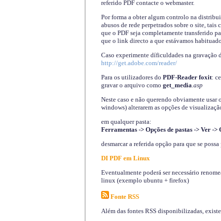
referido PDF contacte o webmaster.
Por forma a obter algum controlo na distribu
abusos de rede perpetrados sobre o site, tai
que o PDF seja completamente transferido pa
que o link directo a que estávamos habituado
Caso experimente díficuldades na gravação 
http://get.adobe.com/reader/
Para os utilizadores do
PDF-Reader foxit
: c
gravar o arquivo como
get_media
.asp
Neste caso e não querendo obviamente usar o A
windows) alterarem as opções de visualização
em qualquer pasta
:
Ferramentas -> Opções de pastas -> Ver -> 
desmarcar a referida opção para que se possa 
DI PDF em Linux
Eventualmente poderá ser necessário renomear
linux (exemplo ubuntu + firefox)
Fonte RSS
Além das fontes RSS disponibilizadas, exist