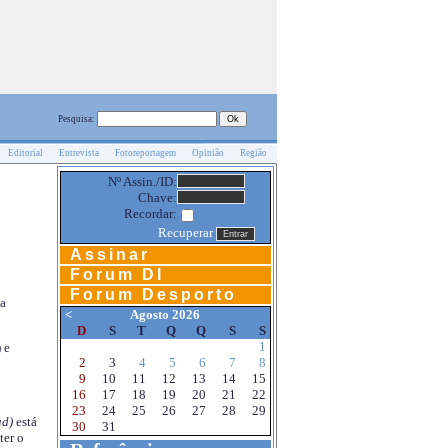
Pesquisa:
Editorial
Entrevista
Fotoreportagem
Opinião
Região
Nº Assin./ID:
Chave:
Recordar:
Recuperar
Assinar
Forum DI
Forum Desporto
na
<
Agosto 2026
D
S
T
Q
Q
S
S
1
 e
2
3
4
5
6
7
8
9
10
11
12
13
14
15
16
17
18
19
20
21
22
23
24
25
26
27
28
29
d)
está
30
31
ter o