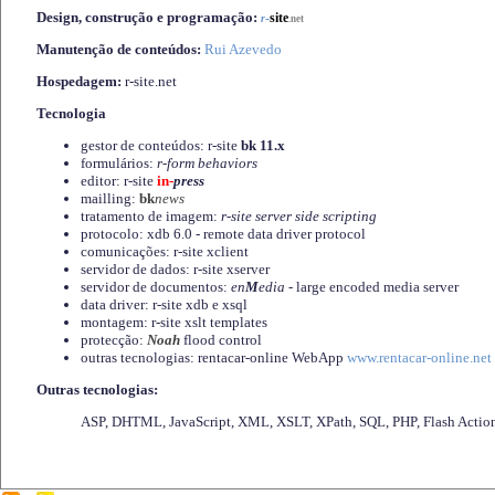
Design, construção e programação:
-
site
r
.net
Manutenção de conteúdos:
Rui Azevedo
Hospedagem:
r-site.net
Tecnologia
gestor de conteúdos: r-site
bk 11.x
formulários:
r-form behaviors
editor: r-site
in-
press
mailling:
bk
news
tratamento de imagem:
r-site server side scripting
protocolo: xdb 6.0 - remote data driver protocol
comunicações: r-site xclient
servidor de dados: r-site xserver
servidor de documentos:
en
M
edia
- large encoded media server
data driver: r-site xdb e xsql
montagem: r-site xslt templates
protecção:
Noah
flood control
outras tecnologias: rentacar-online WebApp
www.rentacar-online.net
Outras tecnologias:
ASP, DHTML, JavaScript, XML, XSLT, XPath, SQL, PHP, Flash Actio