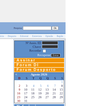
Pesquisa:
nício
Desporto
Editorial
Entrevista
Opinião
Região
Nº Assin./ID:
Chave:
Recordar:
Recuperar
Assinar
Forum DI
Forum Desporto
<
Agosto 2026
D
S
T
Q
Q
S
S
1
2
3
4
5
6
7
8
9
10
11
12
13
14
15
16
17
18
19
20
21
22
23
24
25
26
27
28
29
30
31