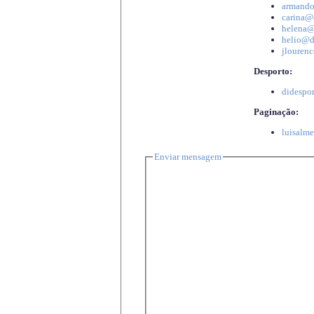
armando
carina@d
helena@d
helio@di
jlourenc
Desporto:
didespor
Paginação:
luisalme
Enviar mensagem