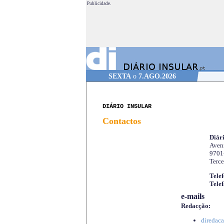
Publicidade.
SEXTA
o
7.AGO.2026
DIÁRIO INSULAR
Contactos
Diári
Aveni
9701
Terce
Telef
Telef
e-mails
Redacção:
diredaca