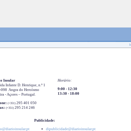
I
o Insular
Horário:
da Infante D. Henrique, n.º 1
9:00 - 12:30
-098 Angra do Heroísmo
13:30 - 18:00
ira - Açores – Portugal.
one:
295 401 050
(+351)
ax:
295 214 246
(+351)
Publicidade:
o@diarioinsular.pt
dipublicidade@diarioinsular.pt