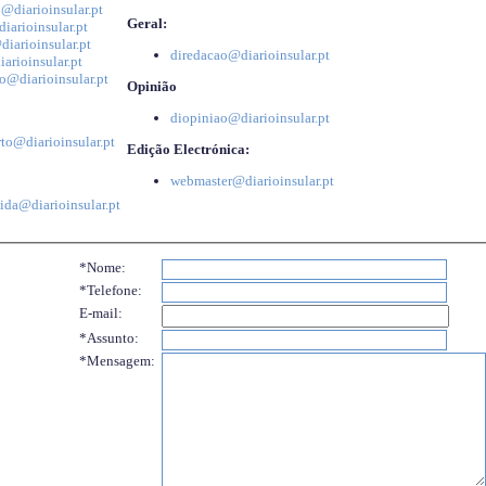
@diarioinsular.pt
Geral:
iarioinsular.pt
iarioinsular.pt
diredacao@diarioinsular.pt
arioinsular.pt
o@diarioinsular.pt
Opinião
diopiniao@diarioinsular.pt
to@diarioinsular.pt
Edição Electrónica:
webmaster@diarioinsular.pt
ida@diarioinsular.pt
*Nome:
*Telefone:
E-mail:
*Assunto:
*Mensagem: