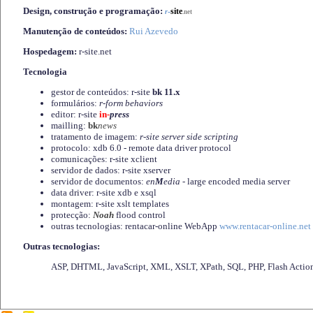
Design, construção e programação:
-
site
r
.net
Manutenção de conteúdos:
Rui Azevedo
Hospedagem:
r-site.net
Tecnologia
gestor de conteúdos: r-site
bk 11.x
formulários:
r-form behaviors
editor: r-site
in-
press
mailling:
bk
news
tratamento de imagem:
r-site server side scripting
protocolo: xdb 6.0 - remote data driver protocol
comunicações: r-site xclient
servidor de dados: r-site xserver
servidor de documentos:
en
M
edia
- large encoded media server
data driver: r-site xdb e xsql
montagem: r-site xslt templates
protecção:
Noah
flood control
outras tecnologias: rentacar-online WebApp
www.rentacar-online.net
Outras tecnologias:
ASP, DHTML, JavaScript, XML, XSLT, XPath, SQL, PHP, Flash Actio