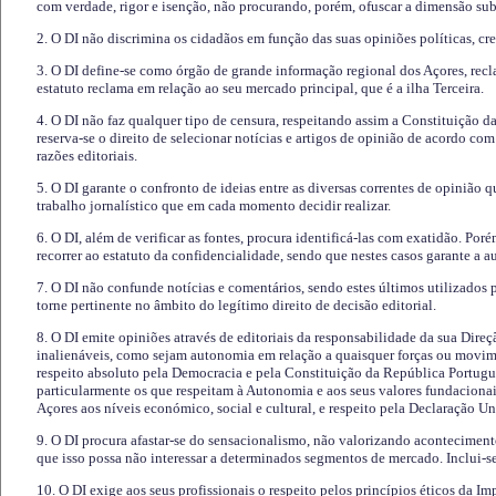
com verdade, rigor e isenção, não procurando, porém, ofuscar a dimensão subj
2. O DI não discrimina os cidadãos em função das suas opiniões políticas, cre
3. O DI define-se como órgão de grande informação regional dos Açores, recl
estatuto reclama em relação ao seu mercado principal, que é a ilha Terceira.
4. O DI não faz qualquer tipo de censura, respeitando assim a Constituição 
reserva-se o direito de selecionar notícias e artigos de opinião de acordo co
razões editoriais.
5. O DI garante o confronto de ideias entre as diversas correntes de opinião 
trabalho jornalístico que em cada momento decidir realizar.
6. O DI, além de verificar as fontes, procura identificá-las com exatidão. Poré
recorrer ao estatuto da confidencialidade, sendo que nestes casos garante a 
7. O DI não confunde notícias e comentários, sendo estes últimos utilizados 
torne pertinente no âmbito do legítimo direito de decisão editorial.
8. O DI emite opiniões através de editoriais da responsabilidade da sua Direç
inalienáveis, como sejam autonomia em relação a quaisquer forças ou movime
respeito absoluto pela Democracia e pela Constituição da República Portugue
particularmente os que respeitam à Autonomia e aos seus valores fundacion
Açores aos níveis económico, social e cultural, e respeito pela Declaração U
9. O DI procura afastar-se do sensacionalismo, não valorizando aconteciment
que isso possa não interessar a determinados segmentos de mercado. Inclui-se
10. O DI exige aos seus profissionais o respeito pelos princípios éticos da I