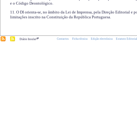
e o Código Deontológico.
11. O DI orienta-se, no âmbito da Lei de Imprensa, pela Direção Editorial e p
limitações inscrito na Constituição da República Portuguesa.
.pt
Contactos
Ficha técnica
Edição electrónica
Estatuto Editoria
Diário Insular