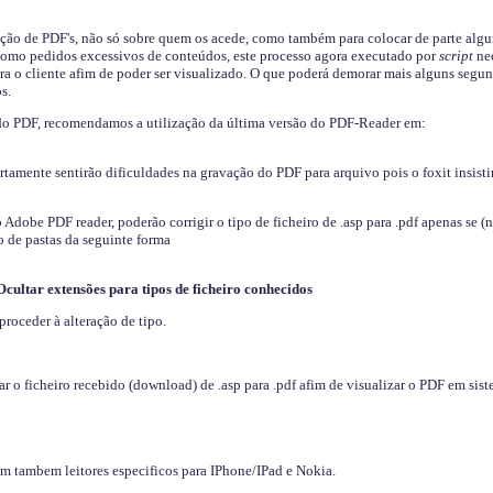
ição de PDF's, não só sobre quem os acede, como também para colocar de parte algu
s como pedidos excessivos de conteúdos, este processo agora executado por
script
nec
ra o cliente afim de poder ser visualizado. O que poderá demorar mais alguns segu
s.
do PDF, recomendamos a utilização da última versão do PDF-Reader em:
ertamente sentirão dificuldades na gravação do PDF para arquivo pois o foxit insisti
dobe PDF reader, poderão corrigir o tipo de ficheiro de .asp para .pdf apenas se (
 de pastas da seguinte forma
Ocultar extensões para tipos de ficheiro conhecidos
proceder à alteração de tipo.
 o ficheiro recebido (download) de .asp para .pdf afim de visualizar o PDF em sis
em tambem leitores especificos para IPhone/IPad e Nokia.