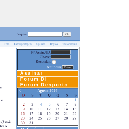
Pesquisa:
Foto
Fotoreportagem
Opinião
Região
Tauromaquia
Nº Assin./ID:
Chave:
Recordar:
Recuperar
Assinar
Forum DI
Forum Desporto
na
<
Agosto 2026
D
S
T
Q
Q
S
S
1
 e
2
3
4
5
6
7
8
9
10
11
12
13
14
15
16
17
18
19
20
21
22
23
24
25
26
27
28
29
d)
está
30
31
ter o