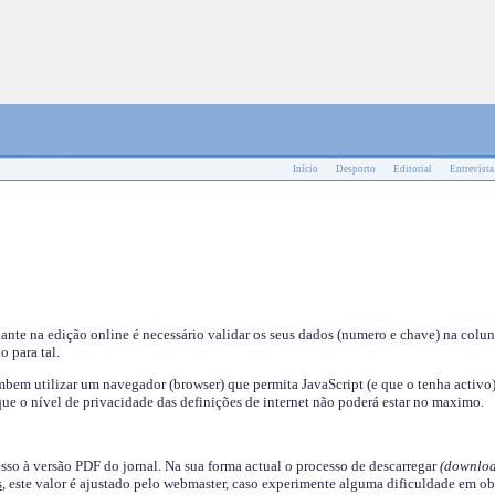
Início
Desporto
Editorial
Entrevista
nante na edição online é necessário validar os seus dados (numero e chave) na colu
o para tal.
em utilizar um navegador (browser) que permita JavaScript (e que o tenha activo)
ue o nível de privacidade das definições de internet não poderá estar no maximo.
esso à versão PDF do jornal. Na sua forma actual o processo de descarregar
(downloa
s
, este valor é ajustado pelo webmaster, caso experimente alguma dificuldade em ob