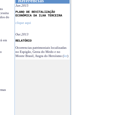
Referências
Jan.2015
ns
PLANO DE REVITALIZAÇÃO
essita
ECONÓMICA DA ILHA TERCEIRA
ndos do
clique aqui
Out.2013
rá em
RELATÓRIO
Ocorrencias patrimoniais localizadas
no Espigão, Grota do Medo e no
no
Monte Brasil, Angra do Heroísmo (
ler
)
temas