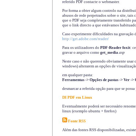
referido PDF contacte o webmaster.
Por forma a obter algum controlo na distribu
abusos de rede perpetrados sobre o site, tai
que o PDF seja completamente transferido pa
que o link directo a que estávamos habituado
Caso experimente díficuldades na gravação 
http://get.adobe.com/reader/
Para os utilizadores do
PDF-Reader foxit
: c
gravar o arquivo como
get_media
.asp
Neste caso e não querendo obviamente usar o A
windows) alterarem as opções de visualização
em qualquer pasta
:
Ferramentas -> Opções de pastas -> Ver -> 
desmarcar a referida opção para que se possa 
DI PDF em Linux
Eventualmente poderá ser necessário renomear
linux (exemplo ubuntu + firefox)
Fonte RSS
Além das fontes RSS disponibilizadas, exist