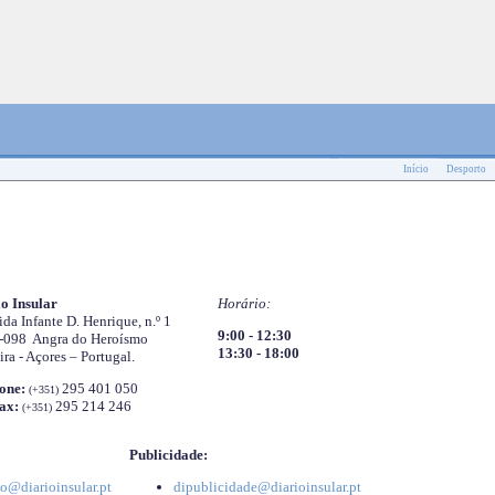
Início
Desporto
o Insular
Horário:
da Infante D. Henrique, n.º 1
9:00 - 12:30
-098 Angra do Heroísmo
13:30 - 18:00
ira - Açores – Portugal.
one:
295 401 050
(+351)
ax:
295 214 246
(+351)
Publicidade:
o@diarioinsular.pt
dipublicidade@diarioinsular.pt