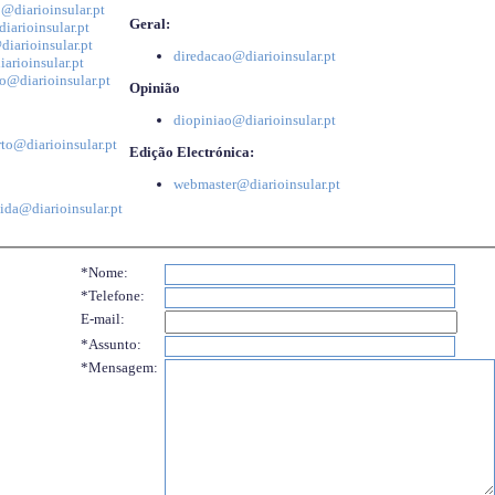
@diarioinsular.pt
Geral:
iarioinsular.pt
iarioinsular.pt
diredacao@diarioinsular.pt
arioinsular.pt
o@diarioinsular.pt
Opinião
diopiniao@diarioinsular.pt
to@diarioinsular.pt
Edição Electrónica:
webmaster@diarioinsular.pt
ida@diarioinsular.pt
*Nome:
*Telefone:
E-mail:
*Assunto:
*Mensagem: