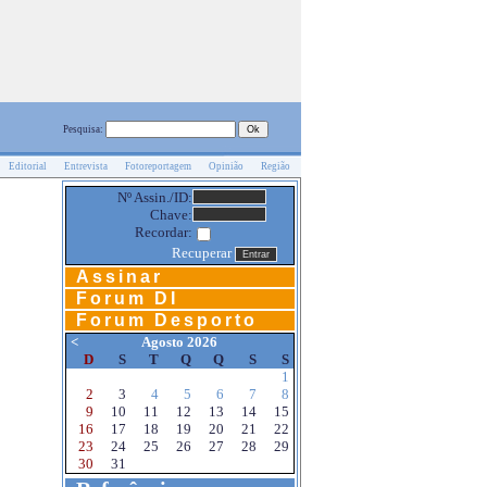
Pesquisa:
Editorial
Entrevista
Fotoreportagem
Opinião
Região
Nº Assin./ID:
Chave:
Recordar:
Recuperar
Assinar
Forum DI
Forum Desporto
<
Agosto 2026
D
S
T
Q
Q
S
S
1
2
3
4
5
6
7
8
9
10
11
12
13
14
15
16
17
18
19
20
21
22
23
24
25
26
27
28
29
30
31