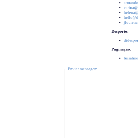
armando
carina@d
helena@d
helio@di
jlourenc
Desporto:
didespor
Paginação:
luisalme
Enviar mensagem