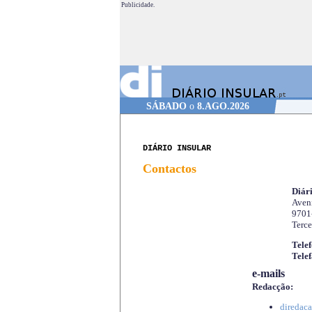
Publicidade.
SÁBADO
o
8.AGO.2026
DIÁRIO INSULAR
Contactos
Diári
Aveni
9701
Terce
Telef
Telef
e-mails
Redacção:
diredaca