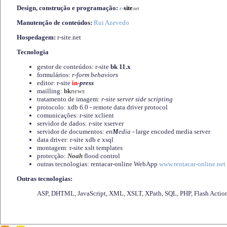
Design, construção e programação:
-
site
r
.net
Manutenção de conteúdos:
Rui Azevedo
Hospedagem:
r-site.net
Tecnologia
gestor de conteúdos: r-site
bk 11.x
formulários:
r-form behaviors
editor: r-site
in-
press
mailling:
bk
news
tratamento de imagem:
r-site server side scripting
protocolo: xdb 6.0 - remote data driver protocol
comunicações: r-site xclient
servidor de dados: r-site xserver
servidor de documentos:
en
M
edia
- large encoded media server
data driver: r-site xdb e xsql
montagem: r-site xslt templates
protecção:
Noah
flood control
outras tecnologias: rentacar-online WebApp
www.rentacar-online.net
Outras tecnologias:
ASP, DHTML, JavaScript, XML, XSLT, XPath, SQL, PHP, Flash Actio