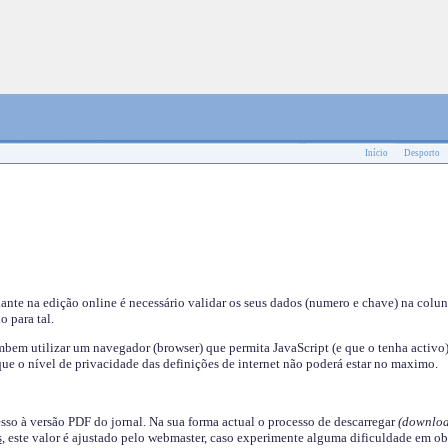
Início
Desporto
nante na edição online é necessário validar os seus dados (numero e chave) na colu
o para tal.
em utilizar um navegador (browser) que permita JavaScript (e que o tenha activo)
ue o nível de privacidade das definições de internet não poderá estar no maximo.
esso à versão PDF do jornal. Na sua forma actual o processo de descarregar
(downloa
s
, este valor é ajustado pelo webmaster, caso experimente alguma dificuldade em ob