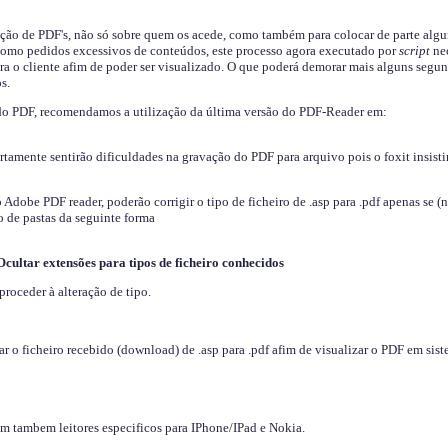
ição de PDF's, não só sobre quem os acede, como também para colocar de parte algu
s como pedidos excessivos de conteúdos, este processo agora executado por
script
nec
ra o cliente afim de poder ser visualizado. O que poderá demorar mais alguns segu
s.
do PDF, recomendamos a utilização da última versão do PDF-Reader em:
ertamente sentirão dificuldades na gravação do PDF para arquivo pois o foxit insisti
dobe PDF reader, poderão corrigir o tipo de ficheiro de .asp para .pdf apenas se (
 de pastas da seguinte forma
Ocultar extensões para tipos de ficheiro conhecidos
proceder à alteração de tipo.
 o ficheiro recebido (download) de .asp para .pdf afim de visualizar o PDF em sis
em tambem leitores especificos para IPhone/IPad e Nokia.