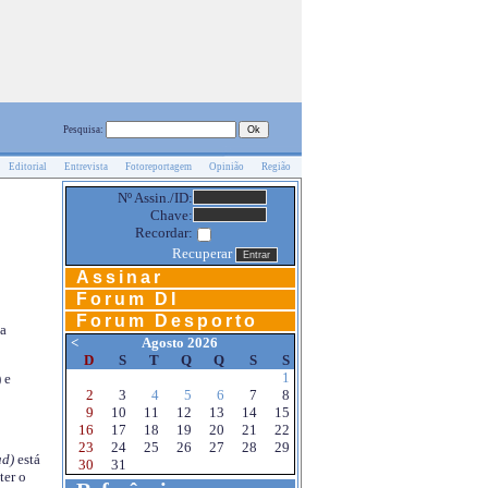
Pesquisa:
Editorial
Entrevista
Fotoreportagem
Opinião
Região
Nº Assin./ID:
Chave:
Recordar:
Recuperar
Assinar
Forum DI
Forum Desporto
na
<
Agosto 2026
D
S
T
Q
Q
S
S
1
 e
2
3
4
5
6
7
8
9
10
11
12
13
14
15
16
17
18
19
20
21
22
23
24
25
26
27
28
29
d)
está
30
31
ter o