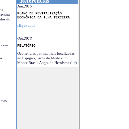
Referências
Jan.2015
ns
PLANO DE REVITALIZAÇÃO
essita
ECONÓMICA DA ILHA TERCEIRA
ndos do
clique aqui
Out.2013
rá em
RELATÓRIO
Ocorrencias patrimoniais localizadas
no Espigão, Grota do Medo e no
no
Monte Brasil, Angra do Heroísmo (
ler
)
temas