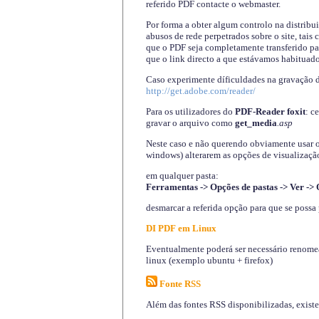
referido PDF contacte o webmaster.
Por forma a obter algum controlo na distribu
abusos de rede perpetrados sobre o site, tai
que o PDF seja completamente transferido pa
que o link directo a que estávamos habituado
Caso experimente díficuldades na gravação 
http://get.adobe.com/reader/
Para os utilizadores do
PDF-Reader foxit
: c
gravar o arquivo como
get_media
.asp
Neste caso e não querendo obviamente usar o A
windows) alterarem as opções de visualização
em qualquer pasta
:
Ferramentas -> Opções de pastas -> Ver -> 
desmarcar a referida opção para que se possa 
DI PDF em Linux
Eventualmente poderá ser necessário renomear
linux (exemplo ubuntu + firefox)
Fonte RSS
Além das fontes RSS disponibilizadas, exist