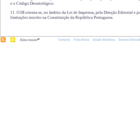
e o Código Deontológico.
11. O DI orienta-se, no âmbito da Lei de Imprensa, pela Direção Editorial e p
limitações inscrito na Constituição da República Portuguesa.
.pt
Contactos
Ficha técnica
Edição electrónica
Estatuto Editoria
Diário Insular