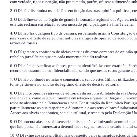
com verdade, rigor e isenção, não procurando, porém, ofuscar a dimensão subj
2. O DI não discrimina os cidadãos em função das suas opiniões políticas, cre
3. O DI define-se como órgão de grande informação regional dos Açores, recl
estatuto reclama em relação ao seu mercado principal, que é a ilha Terceira.
4. O DI não faz qualquer tipo de censura, respeitando assim a Constituição 
reserva-se o direito de selecionar notícias e artigos de opinião de acordo co
razões editoriais.
5. O DI garante o confronto de ideias entre as diversas correntes de opinião 
trabalho jornalístico que em cada momento decidir realizar.
6. O DI, além de verificar as fontes, procura identificá-las com exatidão. Poré
recorrer ao estatuto da confidencialidade, sendo que nestes casos garante a 
7. O DI não confunde notícias e comentários, sendo estes últimos utilizados 
torne pertinente no âmbito do legítimo direito de decisão editorial.
8. O DI emite opiniões através de editoriais da responsabilidade da sua Direç
inalienáveis, como sejam autonomia em relação a quaisquer forças ou movime
respeito absoluto pela Democracia e pela Constituição da República Portugue
particularmente os que respeitam à Autonomia e aos seus valores fundacion
Açores aos níveis económico, social e cultural, e respeito pela Declaração U
9. O DI procura afastar-se do sensacionalismo, não valorizando aconteciment
que isso possa não interessar a determinados segmentos de mercado. Inclui-se
10. O DI exige aos seus profissionais o respeito pelos princípios éticos da I