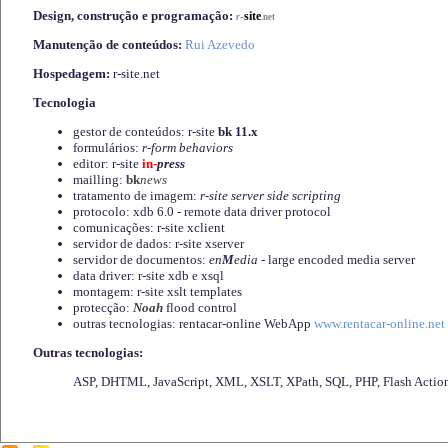
Design, construção e programação:
-
site
r
.net
Manutenção de conteúdos:
Rui Azevedo
Hospedagem:
r-site.net
Tecnologia
gestor de conteúdos: r-site
bk 11.x
formulários:
r-form behaviors
editor: r-site
in-
press
mailling:
bk
news
tratamento de imagem:
r-site server side scripting
protocolo: xdb 6.0 - remote data driver protocol
comunicações: r-site xclient
servidor de dados: r-site xserver
servidor de documentos:
en
M
edia
- large encoded media server
data driver: r-site xdb e xsql
montagem: r-site xslt templates
protecção:
Noah
flood control
outras tecnologias: rentacar-online WebApp
www.rentacar-online.net
Outras tecnologias:
ASP, DHTML, JavaScript, XML, XSLT, XPath, SQL, PHP, Flash Actio